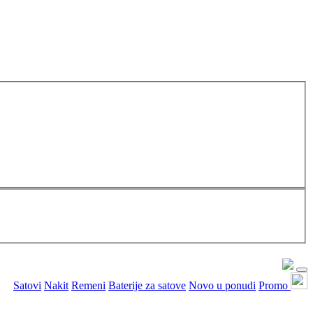
Satovi
Nakit
Remeni
Baterije za satove
Novo u ponudi
Promo