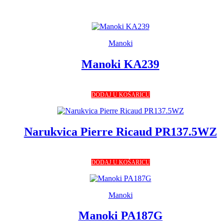
Manoki
Manoki KA239
DODAJ U KOŠARICU
Narukvica Pierre Ricaud PR137.5WZ
DODAJ U KOŠARICU
Manoki
Manoki PA187G