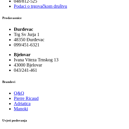
048/812-525
Podaci o trgovačkom društvu
Prodavaonice
Đurđevac
Trg Sv Jurja 1
48350 Đurđevac
099/451-6321
Bjelovar
Ivana Viteza Trnskog 13
43000 Bjelovar
043/241-461
Brandovi
Q&Q
Pierre Ricaud
Adriatica
Manoki
Uvjeti poslovanja