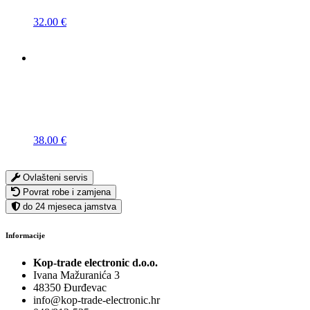
32.00
€
38.00
€
Ovlašteni servis
Povrat robe i zamjena
do 24 mjeseca jamstva
Informacije
Kop-trade electronic d.o.o.
Ivana Mažuranića 3
48350 Đurđevac
info@kop-trade-electronic.hr