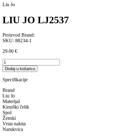
Liu Jo
LIU JO LJ2537
Proizvod Brand:
SKU:
88234-1
29.00
€
LIU
JO
Dodaj u košaricu
LJ2537
količina
Specifikacije
Brand
Liu Jo
Materijal
Kirurški čelik
Spol
Ženski
Vrsta nakita
Narukvica