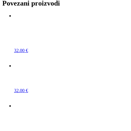
Povezani proizvodi
32.00
€
32.00
€