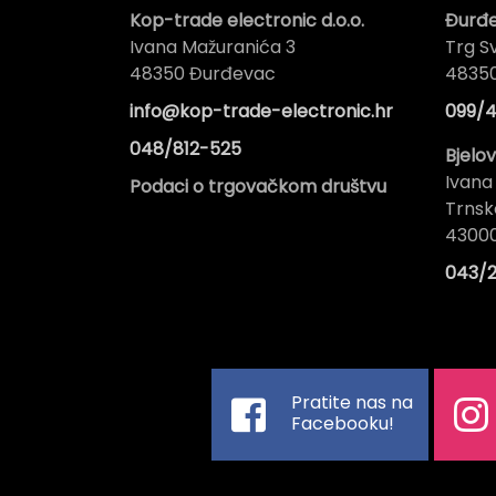
Kop-trade electronic d.o.o.
Đurđ
Ivana Mažuranića 3
Trg Sv
48350 Đurđevac
4835
info@kop-trade-electronic.hr
099/4
048/812-525
Bjelo
Ivana
Podaci o trgovačkom društvu
Trnsk
43000
043/2
Pratite nas na
Facebooku!