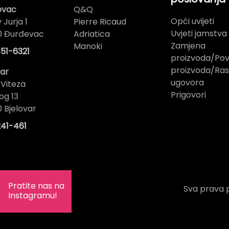
evac
Q&Q
Opći uvijeti
 Jurja 1
Pierre Ricaud
Uvjeti jamstva
0 Đurđevac
Adriatica
Zamjena
Manoki
51-6321
proizvoda/Pov
proizvoda/Ras
var
ugovora
 Viteza
Prigovori
og 13
 Bjelovar
41-461
Pratite nas na
Sva prava p
Instagramu!