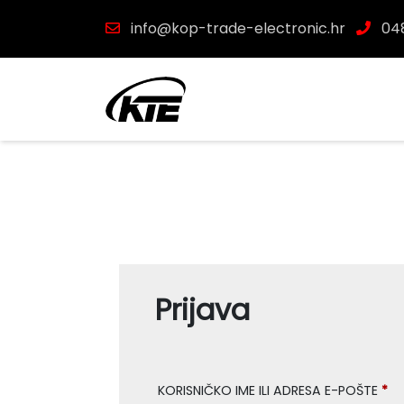
info@kop-trade-electronic.hr
048
Prijava
KORISNIČKO IME ILI ADRESA E-POŠTE
*