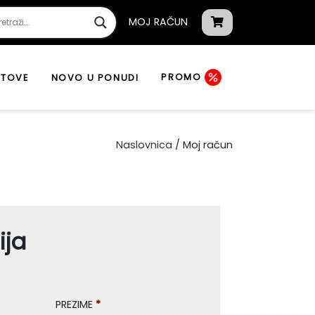
MOJ RAČUN
PROMO
ATOVE
NOVO U PONUDI
Naslovnica
/ Moj račun
ija
PREZIME
*