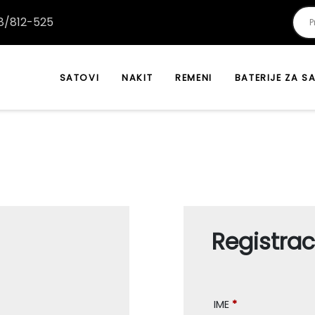
/812-525
SATOVI
NAKIT
REMENI
BATERIJE ZA S
Registrac
IME
*