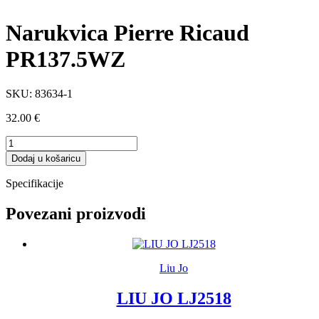
Narukvica Pierre Ricaud
PR137.5WZ
SKU:
83634-1
32.00
€
Narukvica
Pierre
Dodaj u košaricu
Ricaud
PR137.5WZ
Specifikacije
količina
Povezani proizvodi
Liu Jo
LIU JO LJ2518