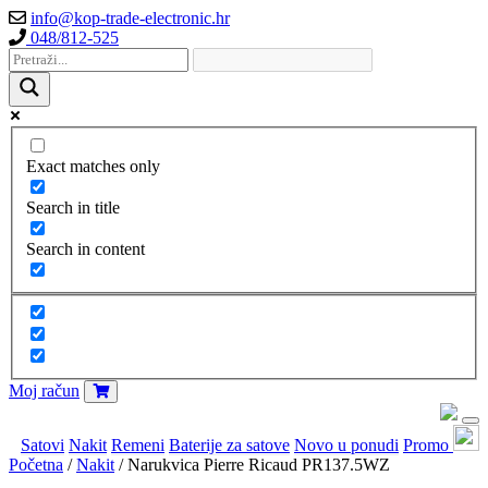
info@kop-trade-electronic.hr
048/812-525
Exact matches only
Search in title
Search in content
Moj račun
Satovi
Nakit
Remeni
Baterije za satove
Novo u ponudi
Promo
Početna
/
Nakit
/ Narukvica Pierre Ricaud PR137.5WZ