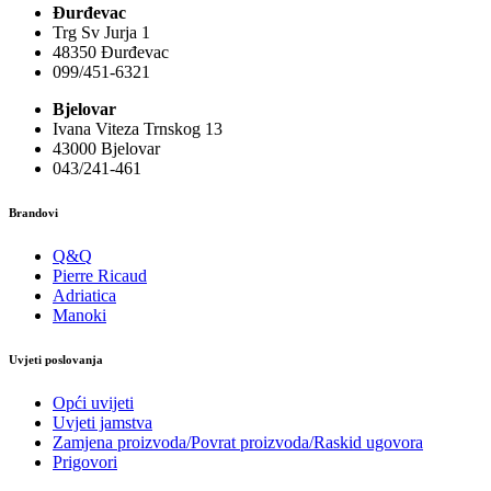
Đurđevac
Trg Sv Jurja 1
48350 Đurđevac
099/451-6321
Bjelovar
Ivana Viteza Trnskog 13
43000 Bjelovar
043/241-461
Brandovi
Q&Q
Pierre Ricaud
Adriatica
Manoki
Uvjeti poslovanja
Opći uvijeti
Uvjeti jamstva
Zamjena proizvoda/Povrat proizvoda/Raskid ugovora
Prigovori