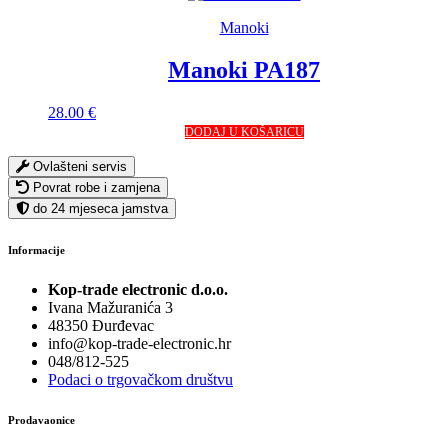
Manoki
Manoki PA187
28.00
€
DODAJ U KOŠARICU
Ovlašteni servis
Povrat robe i zamjena
do 24 mjeseca jamstva
Informacije
Kop-trade electronic d.o.o.
Ivana Mažuranića 3
48350 Đurđevac
info@kop-trade-electronic.hr
048/812-525
Podaci o trgovačkom društvu
Prodavaonice