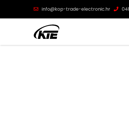
info@kop-trade-electronic.hr
048