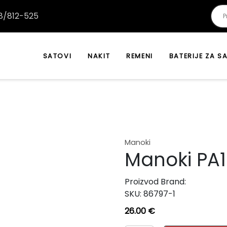
/812-525
SATOVI
NAKIT
REMENI
BATERIJE ZA S
Manoki
Manoki PA
Proizvod Brand:
SKU:
86797-1
26.00
€