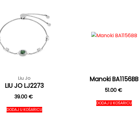
Liu Jo
Manoki BA1156BB
LIU JO LJ2273
51.00
€
39.00
€
DODAJ U KOŠARICU
DODAJ U KOŠARICU