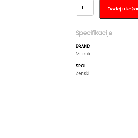
MANOKI
PA167S
Dodaj u koša
KOLIČINA
Specifikacije
BRAND
Manoki
SPOL
Ženski