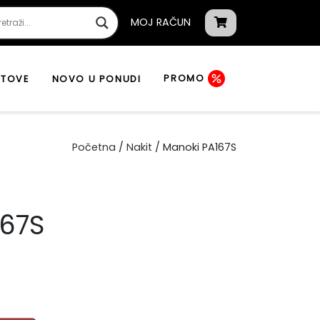
MOJ RAČUN
PROMO
ATOVE
NOVO U PONUDI
Početna
/
Nakit
/ Manoki PA167S
167S