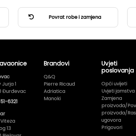
Povrat robe i zamjena
avaonice
Brandovi
Uvjeti
poslovanja
evac
Q&Q
Opći uvijeti
 Jurja 1
Pierre Ricaud
Uvjeti jamstva
0 Đurđevac
Adriatica
Zamjena
Manoki
51-6321
proizvoda/Pov
proizvoda/Ras
var
ugovora
 Viteza
Prigovori
og 13
 Bjelovar