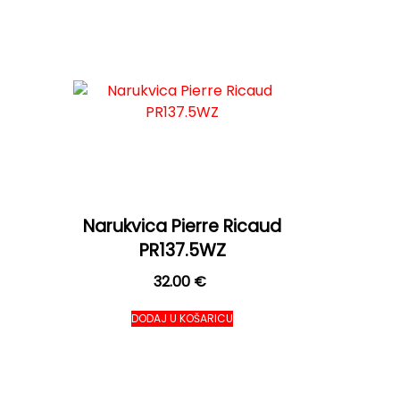
Narukvica Pierre Ricaud
PR137.5WZ
32.00
€
DODAJ U KOŠARICU