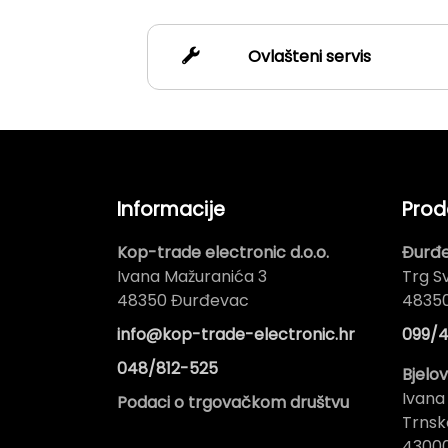
Ovlašteni servis
Informacije
Prod
Kop-trade electronic d.o.o.
Đurđ
Ivana Mažuranića 3
Trg Sv
48350 Đurđevac
4835
info@kop-trade-electronic.hr
099/4
048/812-525
Bjelo
Ivana
Podaci o trgovačkom društvu
Trnsk
43000