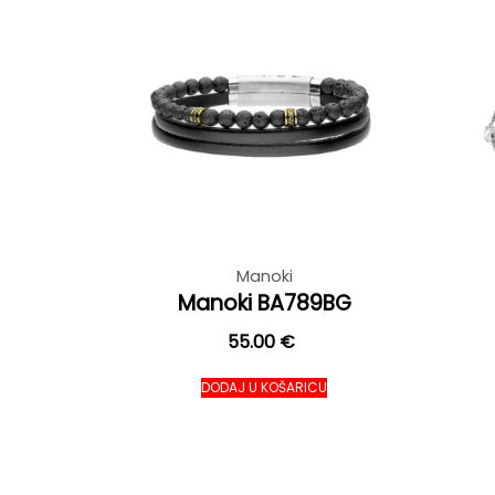
Manoki
Manoki BA789BG
55.00
€
DODAJ U KOŠARICU