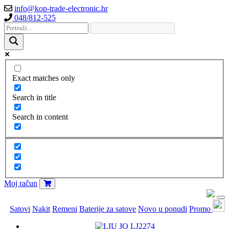
info@kop-trade-electronic.hr
048/812-525
Exact matches only
Search in title
Search in content
Moj račun
Satovi
Nakit
Remeni
Baterije za satove
Novo u ponudi
Promo