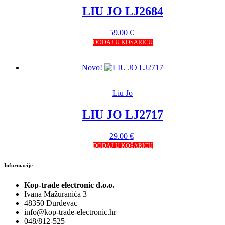
LIU JO LJ2684
59.00
€
DODAJ U KOŠARICU
Novo!
Liu Jo
LIU JO LJ2717
29.00
€
DODAJ U KOŠARICU
Informacije
Kop-trade electronic d.o.o.
Ivana Mažuranića 3
48350 Đurđevac
info@kop-trade-electronic.hr
048/812-525