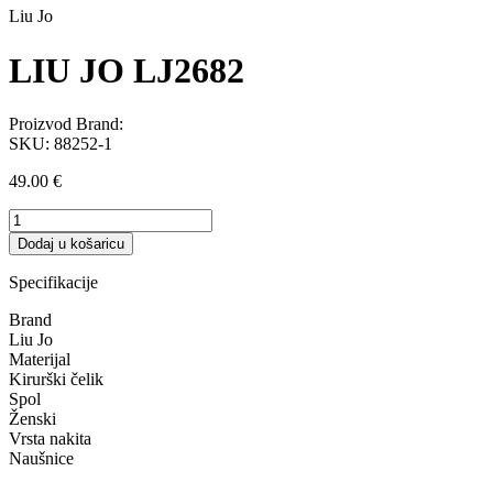
Liu Jo
LIU JO LJ2682
Proizvod Brand:
SKU:
88252-1
49.00
€
LIU
JO
Dodaj u košaricu
LJ2682
količina
Specifikacije
Brand
Liu Jo
Materijal
Kirurški čelik
Spol
Ženski
Vrsta nakita
Naušnice