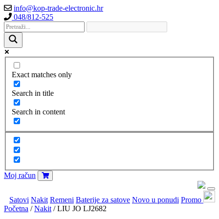
info@kop-trade-electronic.hr
048/812-525
Exact matches only
Search in title
Search in content
Moj račun
Satovi
Nakit
Remeni
Baterije za satove
Novo u ponudi
Promo
Početna
/
Nakit
/ LIU JO LJ2682