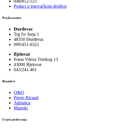
048/812-525
Podaci o trgovačkom društvu
Prodavaonice
Đurđevac
Trg Sv Jurja 1
48350 Đurđevac
099/451-6321
Bjelovar
Ivana Viteza Trnskog 13
43000 Bjelovar
043/241-461
Brandovi
Q&Q
Pierre Ricaud
Adriatica
Manoki
Uvjeti poslovanja