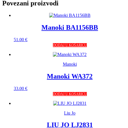
Povezani proizvodi
Manoki BA1156BB
51.00
€
DODAJ U KOŠARICU
Manoki
Manoki WA372
33.00
€
DODAJ U KOŠARICU
Liu Jo
LIU JO LJ2831