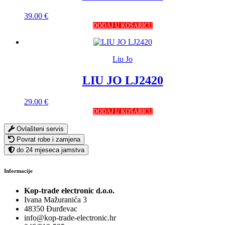
39.00
€
DODAJ U KOŠARICU
Liu Jo
LIU JO LJ2420
29.00
€
DODAJ U KOŠARICU
Ovlašteni servis
Povrat robe i zamjena
do 24 mjeseca jamstva
Informacije
Kop-trade electronic d.o.o.
Ivana Mažuranića 3
48350 Đurđevac
info@kop-trade-electronic.hr