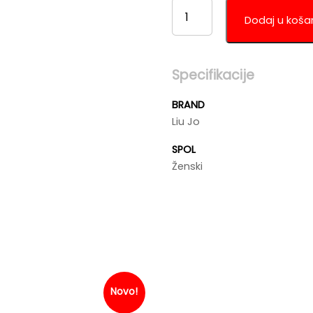
LIU
JO
Dodaj u koša
LJ2530
KOLIČINA
Specifikacije
BRAND
Liu Jo
SPOL
Ženski
Novo!