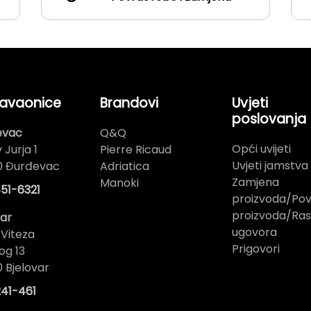
avaonice
Brandovi
Uvjeti
poslovanja
evac
Q&Q
Opći uvijeti
 Jurja 1
Pierre Ricaud
Uvjeti jamstva
0 Đurđevac
Adriatica
Zamjena
Manoki
51-6321
proizvoda/Pov
proizvoda/Ras
var
ugovora
 Viteza
Prigovori
og 13
 Bjelovar
41-461