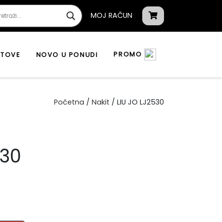
MOJ RAČUN
PROMO
ATOVE
NOVO U PONUDI
Početna
/
Nakit
/ LIU JO LJ2530
530