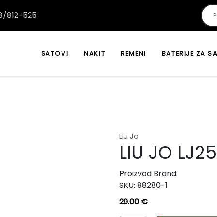
/812-525
SATOVI
NAKIT
REMENI
BATERIJE ZA S
Liu Jo
LIU JO LJ2
Proizvod Brand:
SKU:
88280-1
29.00
€