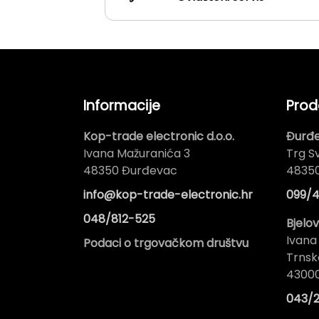
Informacije
Prod
Kop-trade electronic d.o.o.
Đurđ
Ivana Mažuranića 3
Trg Sv
48350 Đurđevac
4835
info@kop-trade-electronic.hr
099/4
048/812-525
Bjelo
Ivana
Podaci o trgovačkom društvu
Trnsk
43000
043/2