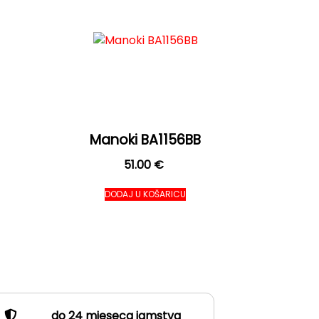
Manoki BA1156BB
51.00
€
DODAJ U KOŠARICU
do 24 mjeseca jamstva