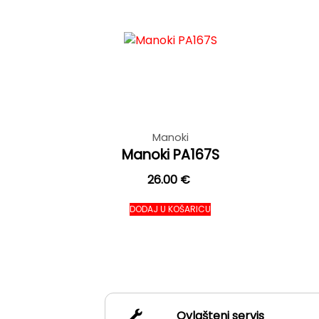
Manoki
Manoki PA167S
26.00
€
DODAJ U KOŠARICU
Ovlašteni servis