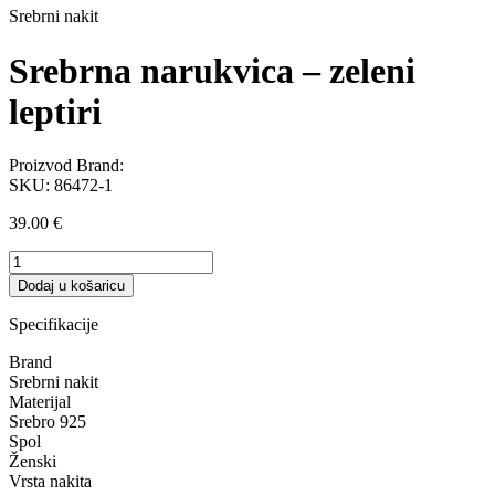
Srebrni nakit
Srebrna narukvica – zeleni
leptiri
Proizvod Brand:
SKU:
86472-1
39.00
€
Srebrna
narukvica
Dodaj u košaricu
-
zeleni
Specifikacije
leptiri
količina
Brand
Srebrni nakit
Materijal
Srebro 925
Spol
Ženski
Vrsta nakita