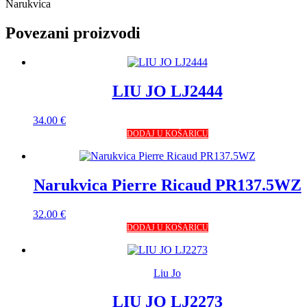
Narukvica
Povezani proizvodi
LIU JO LJ2444
34.00
€
DODAJ U KOŠARICU
Narukvica Pierre Ricaud PR137.5WZ
32.00
€
DODAJ U KOŠARICU
Liu Jo
LIU JO LJ2273