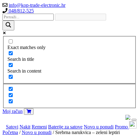
info@kop-trade-electronic.hr
048/812-525
Exact matches only
Search in title
Search in content
Moj račun
Satovi
Nakit
Remeni
Baterije za satove
Novo u ponudi
Promo
Početna
/
Novo u ponudi
/ Srebrna narukvica – zeleni leptiri