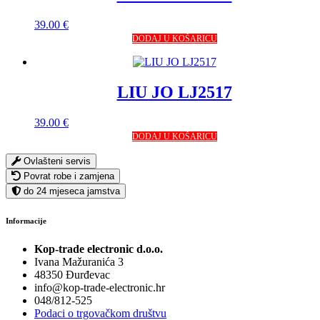
39.00
€
DODAJ U KOŠARICU
LIU JO LJ2517
39.00
€
DODAJ U KOŠARICU
Ovlašteni servis
Povrat robe i zamjena
do 24 mjeseca jamstva
Informacije
Kop-trade electronic d.o.o.
Ivana Mažuranića 3
48350 Đurđevac
info@kop-trade-electronic.hr
048/812-525
Podaci o trgovačkom društvu