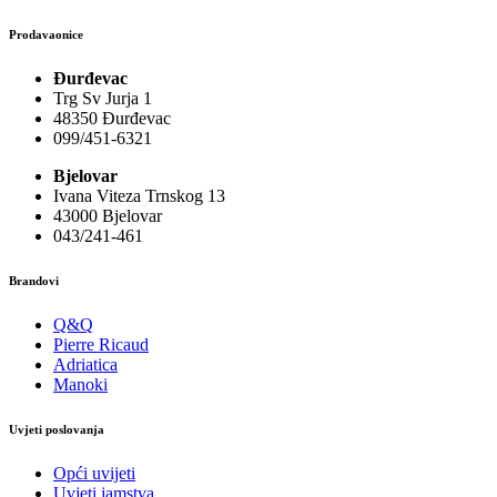
Prodavaonice
Đurđevac
Trg Sv Jurja 1
48350 Đurđevac
099/451-6321
Bjelovar
Ivana Viteza Trnskog 13
43000 Bjelovar
043/241-461
Brandovi
Q&Q
Pierre Ricaud
Adriatica
Manoki
Uvjeti poslovanja
Opći uvijeti
Uvjeti jamstva