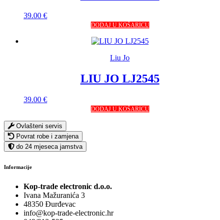
39.00
€
DODAJ U KOŠARICU
Liu Jo
LIU JO LJ2545
39.00
€
DODAJ U KOŠARICU
Ovlašteni servis
Povrat robe i zamjena
do 24 mjeseca jamstva
Informacije
Kop-trade electronic d.o.o.
Ivana Mažuranića 3
48350 Đurđevac
info@kop-trade-electronic.hr