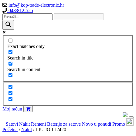
info@kop-trade-electronic.hr
048/812-525
Exact matches only
Search in title
Search in content
Moj račun
Satovi
Nakit
Remeni
Baterije za satove
Novo u ponudi
Promo
Početna
/
Nakit
/ LIU JO LJ2420