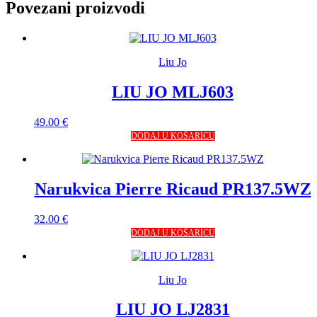
Povezani proizvodi
Liu Jo
LIU JO MLJ603
49.00
€
DODAJ U KOŠARICU
Narukvica Pierre Ricaud PR137.5WZ
32.00
€
DODAJ U KOŠARICU
Liu Jo
LIU JO LJ2831