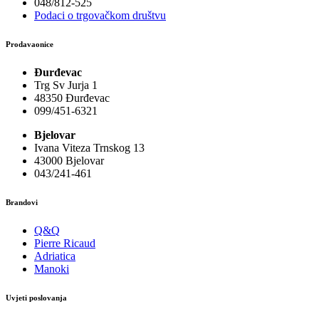
048/812-525
Podaci o trgovačkom društvu
Prodavaonice
Đurđevac
Trg Sv Jurja 1
48350 Đurđevac
099/451-6321
Bjelovar
Ivana Viteza Trnskog 13
43000 Bjelovar
043/241-461
Brandovi
Q&Q
Pierre Ricaud
Adriatica
Manoki
Uvjeti poslovanja