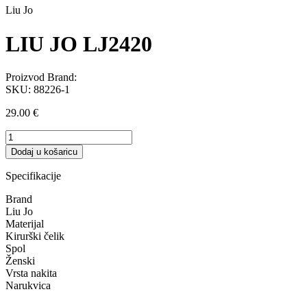
Liu Jo
LIU JO LJ2420
Proizvod Brand:
SKU:
88226-1
29.00
€
LIU
JO
Dodaj u košaricu
LJ2420
količina
Specifikacije
Brand
Liu Jo
Materijal
Kirurški čelik
Spol
Ženski
Vrsta nakita
Narukvica