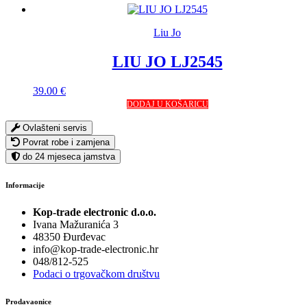
Liu Jo
LIU JO LJ2545
39.00
€
DODAJ U KOŠARICU
Ovlašteni servis
Povrat robe i zamjena
do 24 mjeseca jamstva
Informacije
Kop-trade electronic d.o.o.
Ivana Mažuranića 3
48350 Đurđevac
info@kop-trade-electronic.hr
048/812-525
Podaci o trgovačkom društvu
Prodavaonice