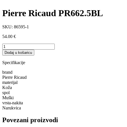
Pierre Ricaud PR662.5BL
SKU:
86595-1
54.00
€
Pierre
Ricaud
Dodaj u košaricu
PR662.5BL
količina
Specifikacije
brand
Pierre Ricaud
materijal
Koža
spol
Muški
vrsta-nakita
Narukvica
Povezani proizvodi