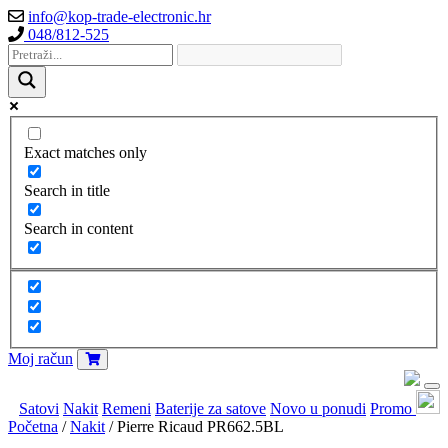
info@kop-trade-electronic.hr
048/812-525
Exact matches only
Search in title
Search in content
Moj račun
Satovi
Nakit
Remeni
Baterije za satove
Novo u ponudi
Promo
Početna
/
Nakit
/ Pierre Ricaud PR662.5BL