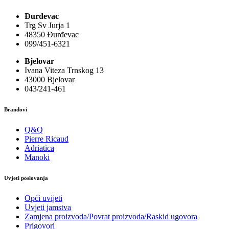
Đurđevac
Trg Sv Jurja 1
48350 Đurđevac
099/451-6321
Bjelovar
Ivana Viteza Trnskog 13
43000 Bjelovar
043/241-461
Brandovi
Q&Q
Pierre Ricaud
Adriatica
Manoki
Uvjeti poslovanja
Opći uvijeti
Uvjeti jamstva
Zamjena proizvoda/Povrat proizvoda/Raskid ugovora
Prigovori