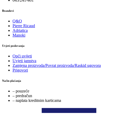
043/241-461
Brandovi
Q&Q
Pierre Ricaud
Adriatica
Manoki
Uvjeti poslovanja
Opći uvijeti
Uvjeti jamstva
Zamjena proizvoda/Povrat proizvoda/Raskid ugovora
Prigovori
Način plaćanja
– pouzeće
– predračun
– naplata kreditnim karticama