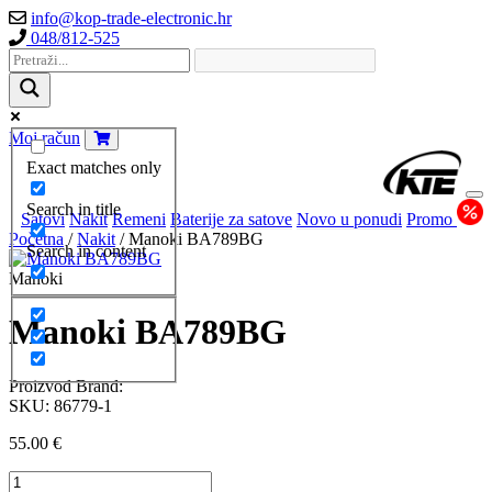
info@kop-trade-electronic.hr
048/812-525
Moj račun
Exact matches only
Search in title
Satovi
Nakit
Remeni
Baterije za satove
Novo u ponudi
Promo
Početna
/
Nakit
/ Manoki BA789BG
Search in content
Manoki
Manoki BA789BG
Proizvod Brand:
SKU:
86779-1
55.00
€
Manoki