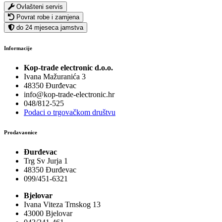
Ovlašteni servis
Povrat robe i zamjena
do 24 mjeseca jamstva
Informacije
Kop-trade electronic d.o.o.
Ivana Mažuranića 3
48350 Đurđevac
info@kop-trade-electronic.hr
048/812-525
Podaci o trgovačkom društvu
Prodavaonice
Đurđevac
Trg Sv Jurja 1
48350 Đurđevac
099/451-6321
Bjelovar
Ivana Viteza Trnskog 13
43000 Bjelovar