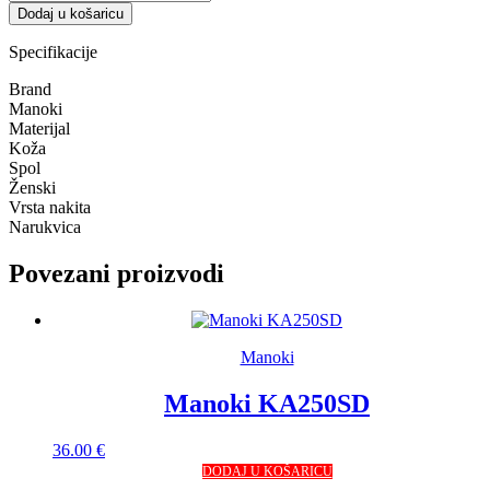
BA789BG
Dodaj u košaricu
količina
Specifikacije
Brand
Manoki
Materijal
Koža
Spol
Ženski
Vrsta nakita
Narukvica
Povezani proizvodi
Manoki
Manoki KA250SD
36.00
€
DODAJ U KOŠARICU