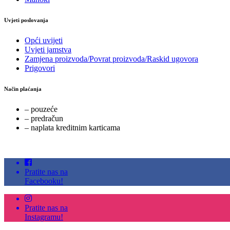
Uvjeti poslovanja
Opći uvijeti
Uvjeti jamstva
Zamjena proizvoda/Povrat proizvoda/Raskid ugovora
Prigovori
Način plaćanja
– pouzeće
– predračun
– naplata kreditnim karticama
Pratite nas na
Facebooku!
Pratite nas na
Instagramu!