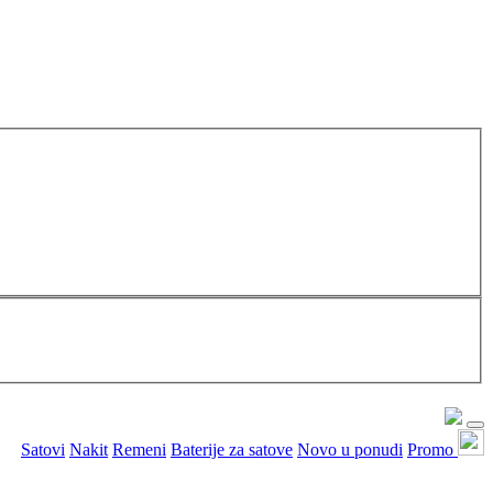
Satovi
Nakit
Remeni
Baterije za satove
Novo u ponudi
Promo