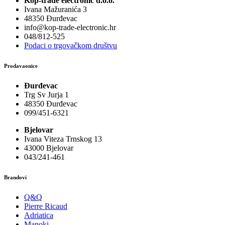
Kop-trade electronic d.o.o.
Ivana Mažuranića 3
48350 Đurđevac
info@kop-trade-electronic.hr
048/812-525
Podaci o trgovačkom društvu
Prodavaonice
Đurđevac
Trg Sv Jurja 1
48350 Đurđevac
099/451-6321
Bjelovar
Ivana Viteza Trnskog 13
43000 Bjelovar
043/241-461
Brandovi
Q&Q
Pierre Ricaud
Adriatica
Manoki