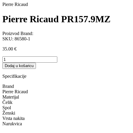
Pierre Ricaud
Pierre Ricaud PR157.9MZ
Proizvod Brand:
SKU:
86580-1
35.00
€
Pierre
Ricaud
Dodaj u košaricu
PR157.9MZ
količina
Specifikacije
Brand
Pierre Ricaud
Materijal
Čelik
Spol
Ženski
Vrsta nakita
Narukvica