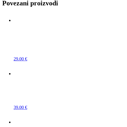
Povezani proizvodi
29.00
€
39.00
€