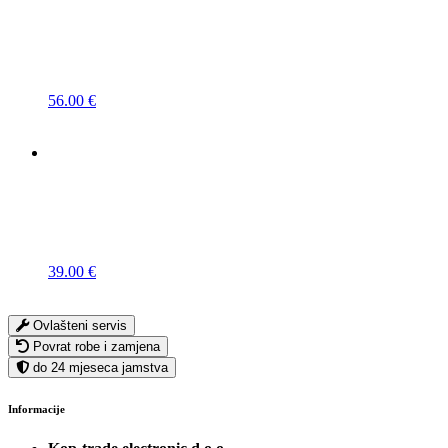
56.00
€
39.00
€
Ovlašteni servis
Povrat robe i zamjena
do 24 mjeseca jamstva
Informacije