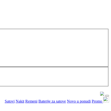
Satovi
Nakit
Remeni
Baterije za satove
Novo u ponudi
Promo