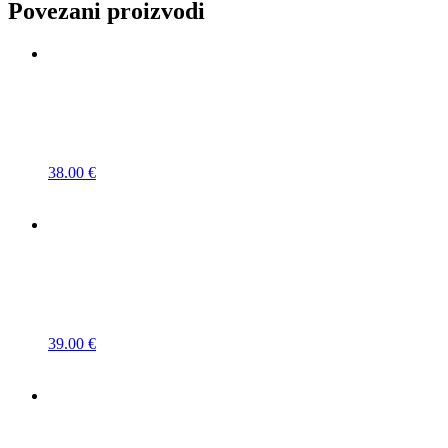
Povezani proizvodi
38.00
€
39.00
€