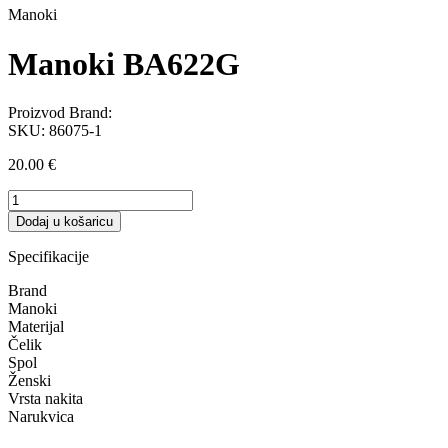
Manoki
Manoki BA622G
Proizvod Brand:
SKU:
86075-1
20.00
€
Manoki
BA622G
Dodaj u košaricu
količina
Specifikacije
Brand
Manoki
Materijal
Čelik
Spol
Ženski
Vrsta nakita
Narukvica