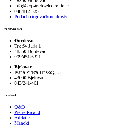
48350 Đurđevac
info@kop-trade-electronic.hr
048/812-525
Podaci o trgovačkom društvu
Prodavaonice
Đurđevac
Trg Sv Jurja 1
48350 Đurđevac
099/451-6321
Bjelovar
Ivana Viteza Trnskog 13
43000 Bjelovar
043/241-461
Brandovi
Q&Q
Pierre Ricaud
Adriatica
Manoki