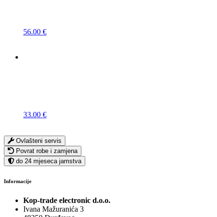
56.00
€
33.00
€
Ovlašteni servis
Povrat robe i zamjena
do 24 mjeseca jamstva
Informacije
Kop-trade electronic d.o.o.
Ivana Mažuranića 3