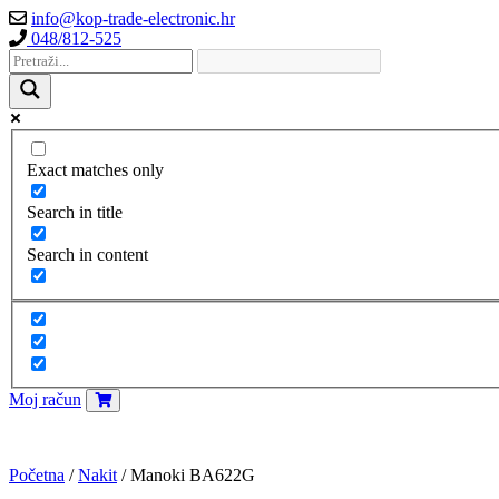
info@kop-trade-electronic.hr
048/812-525
Exact matches only
Search in title
Search in content
Moj račun
Početna
/
Nakit
/ Manoki BA622G