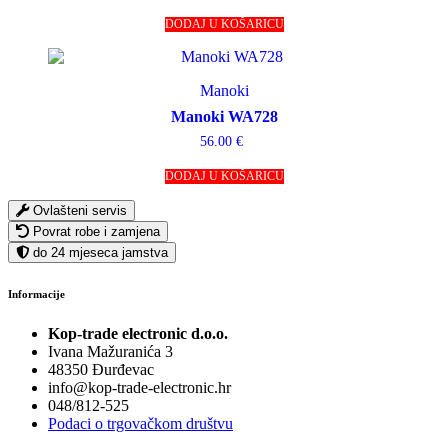
DODAJ U KOŠARICU
Manoki
Manoki WA728
56.00
€
DODAJ U KOŠARICU
Ovlašteni servis
Povrat robe i zamjena
do 24 mjeseca jamstva
Informacije
Kop-trade electronic d.o.o.
Ivana Mažuranića 3
48350 Đurđevac
info@kop-trade-electronic.hr
048/812-525
Podaci o trgovačkom društvu