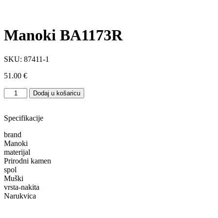
Manoki BA1173R
SKU:
87411-1
51.00
€
Manoki
Dodaj u košaricu
BA1173R
količina
Specifikacije
brand
Manoki
materijal
Prirodni kamen
spol
Muški
vrsta-nakita
Narukvica