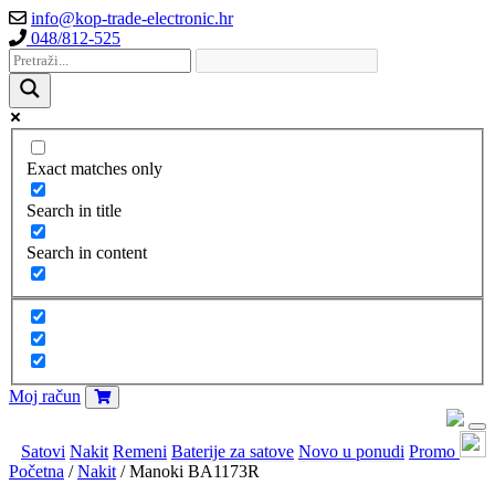
info@kop-trade-electronic.hr
048/812-525
Exact matches only
Search in title
Search in content
Moj račun
Satovi
Nakit
Remeni
Baterije za satove
Novo u ponudi
Promo
Početna
/
Nakit
/ Manoki BA1173R