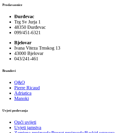
Prodavaonice
Đurđevac
Trg Sv Jurja 1
48350 Đurđevac
099/451-6321
Bjelovar
Ivana Viteza Trnskog 13
43000 Bjelovar
043/241-461
Brandovi
Q&Q
Pierre Ricaud
Adriatica
Manoki
Uvjeti poslovanja
Opći uvijeti
Uvjeti jamstva
Zamjena proizvoda/Povrat proizvoda/Raskid ugovora