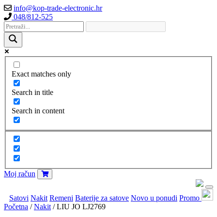
info@kop-trade-electronic.hr
048/812-525
Exact matches only
Search in title
Search in content
Moj račun
Satovi
Nakit
Remeni
Baterije za satove
Novo u ponudi
Promo
Početna
/
Nakit
/ LIU JO LJ2769