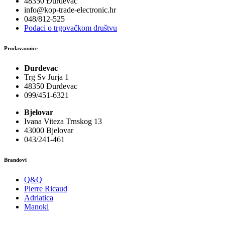
48350 Đurđevac
info@kop-trade-electronic.hr
048/812-525
Podaci o trgovačkom društvu
Prodavaonice
Đurđevac
Trg Sv Jurja 1
48350 Đurđevac
099/451-6321
Bjelovar
Ivana Viteza Trnskog 13
43000 Bjelovar
043/241-461
Brandovi
Q&Q
Pierre Ricaud
Adriatica
Manoki