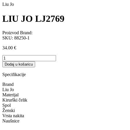
Liu Jo
LIU JO LJ2769
Proizvod Brand:
SKU:
88250-1
34.00
€
LIU
JO
Dodaj u košaricu
LJ2769
količina
Specifikacije
Brand
Liu Jo
Materijal
Kirurški čelik
Spol
Ženski
Vrsta nakita
Naušnice