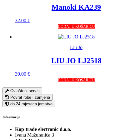
Manoki KA239
32.00
€
DODAJ U KOŠARICU
Liu Jo
LIU JO LJ2518
39.00
€
DODAJ U KOŠARICU
Ovlašteni servis
Povrat robe i zamjena
do 24 mjeseca jamstva
Informacije
Kop-trade electronic d.o.o.
Ivana Mažuranića 3