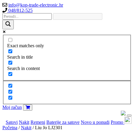
info@kop-trade-electronic.hr
048/812-525
Exact matches only
Search in title
Search in content
Moj račun
Satovi
Nakit
Remeni
Baterije za satove
Novo u ponudi
Promo
Početna
/
Nakit
/ Liu Jo LJ2301