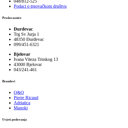
048/812-525
Podaci o trgovačkom društvu
Prodavaonice
Đurđevac
Trg Sv Jurja 1
48350 Đurđevac
099/451-6321
Bjelovar
Ivana Viteza Trnskog 13
43000 Bjelovar
043/241-461
Brandovi
Q&Q
Pierre Ricaud
Adriatica
Manoki
Uvjeti poslovanja