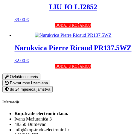
LIU JO LJ2852
39.00
€
DODAJ U KOŠARICU
Narukvica Pierre Ricaud PR137.5WZ
32.00
€
DODAJ U KOŠARICU
Ovlašteni servis
Povrat robe i zamjena
do 24 mjeseca jamstva
Informacije
Kop-trade electronic d.o.o.
Ivana Mažuranića 3
48350 Đurđevac
info@kop-trade-electronic.hr