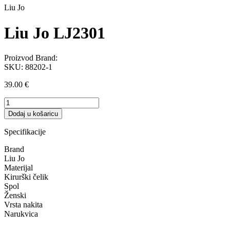
Liu Jo
Liu Jo LJ2301
Proizvod Brand:
SKU:
88202-1
39.00
€
Liu
Jo
Dodaj u košaricu
LJ2301
količina
Specifikacije
Brand
Liu Jo
Materijal
Kirurški čelik
Spol
Ženski
Vrsta nakita
Narukvica