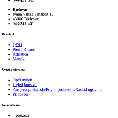
099/451-6321
Bjelovar
Ivana Viteza Trnskog 13
43000 Bjelovar
043/241-461
Brandovi
Q&Q
Pierre Ricaud
Adriatica
Manoki
Uvjeti poslovanja
Opći uvijeti
Uvjeti jamstva
Zamjena proizvoda/Povrat proizvoda/Raskid ugovora
Prigovori
Način plaćanja
– pouzeće