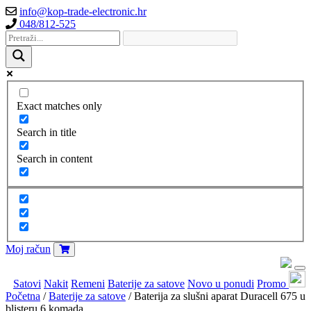
info@kop-trade-electronic.hr
048/812-525
Exact matches only
Search in title
Search in content
Moj račun
Satovi
Nakit
Remeni
Baterije za satove
Novo u ponudi
Promo
Početna
/
Baterije za satove
/ Baterija za slušni aparat Duracell 675 u
blisteru 6 komada