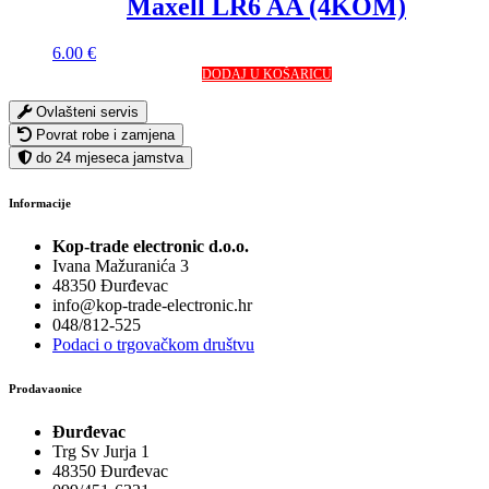
Maxell LR6 AA (4KOM)
6.00
€
DODAJ U KOŠARICU
Ovlašteni servis
Povrat robe i zamjena
do 24 mjeseca jamstva
Informacije
Kop-trade electronic d.o.o.
Ivana Mažuranića 3
48350 Đurđevac
info@kop-trade-electronic.hr
048/812-525
Podaci o trgovačkom društvu
Prodavaonice
Đurđevac
Trg Sv Jurja 1
48350 Đurđevac