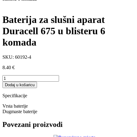
Baterija za slušni aparat
Duracell 675 u blisteru 6
komada
SKU:
60192-4
8.40
€
Baterija
za
Dodaj u košaricu
slušni
aparat
Specifikacije
Duracell
675
Vrsta baterije
u
Dugmaste baterije
blisteru
6
Povezani proizvodi
komada
količina