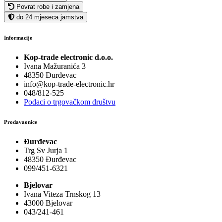
Povrat robe i zamjena
do 24 mjeseca jamstva
Informacije
Kop-trade electronic d.o.o.
Ivana Mažuranića 3
48350 Đurđevac
info@kop-trade-electronic.hr
048/812-525
Podaci o trgovačkom društvu
Prodavaonice
Đurđevac
Trg Sv Jurja 1
48350 Đurđevac
099/451-6321
Bjelovar
Ivana Viteza Trnskog 13
43000 Bjelovar
043/241-461