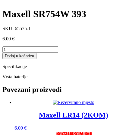
Maxell SR754W 393
SKU:
65575-1
6.00
€
Maxell
SR754W
Dodaj u košaricu
393
količina
Specifikacije
Vrsta baterije
Povezani proizvodi
Maxell LR14 (2KOM)
6.00
€
DODAJ U KOŠARICU