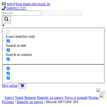
info@kop-trade-electronic.hr
048/812-525
Exact matches only
Search in title
Search in content
Moj račun
Satovi
Nakit
Remeni
Baterije za satove
Novo u ponudi
Promo
Početna
/
Baterije za satove
/ Maxell SR754W 393