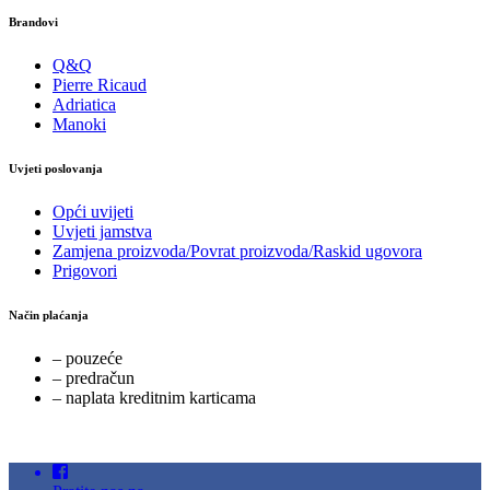
Brandovi
Q&Q
Pierre Ricaud
Adriatica
Manoki
Uvjeti poslovanja
Opći uvijeti
Uvjeti jamstva
Zamjena proizvoda/Povrat proizvoda/Raskid ugovora
Prigovori
Način plaćanja
– pouzeće
– predračun
– naplata kreditnim karticama