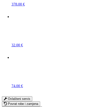
378.00
€
32.00
€
74.00
€
Ovlašteni servis
Povrat robe i zamjena