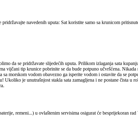
se pridržavajte navedenih uputa: Sat koristite samo sa krunicom pritisn
molimo da se pridržavate slijedećih uputa. Prilikom izlaganja sata kupan
t ima vijčani tip krunice pobrinite se da bude potpuno učvršćena. Nikada
 sa morskom vodom obavezno ga isperite vodom i ostavite da se potpuno 
! Ukoliko je unutrašnjost stakla sata zamagljena i ne postane čista u r
ra.
aterije, remeni...) u ovlaštenim servisima osigurat će besprijekoran rad