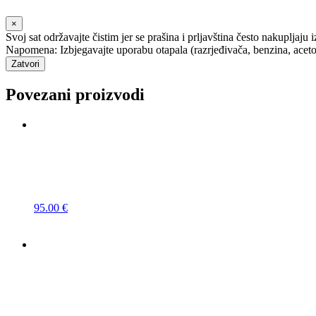
×
Svoj sat održavajte čistim jer se prašina i prljavština često nakupljaju 
Napomena: Izbjegavajte uporabu otapala (razrjeđivača, benzina, acetona i
Zatvori
Povezani proizvodi
95.00
€