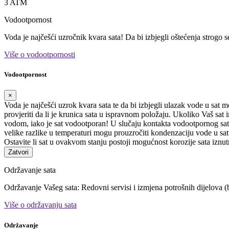
3 ATM
Vodootpornost
Voda je najčešći uzročnik kvara sata! Da bi izbjegli oštećenja strogo 
Više o vodootpornosti
Vodootpornost
×
Voda je najčešći uzrok kvara sata te da bi izbjegli ulazak vode u sat 
provjeriti da li je krunica sata u ispravnom položaju. Ukoliko Vaš sa
vodom, iako je sat vodootporan! U slučaju kontakta vodootpornog sata
velike razlike u temperaturi mogu prouzročiti kondenzaciju vode u satu
Ostavite li sat u ovakvom stanju postoji mogućnost korozije sata iznut
Zatvori
Održavanje sata
Održavanje Vašeg sata: Redovni servisi i izmjena potrošnih dijelova (b
Više o održavanju sata
Održavanje