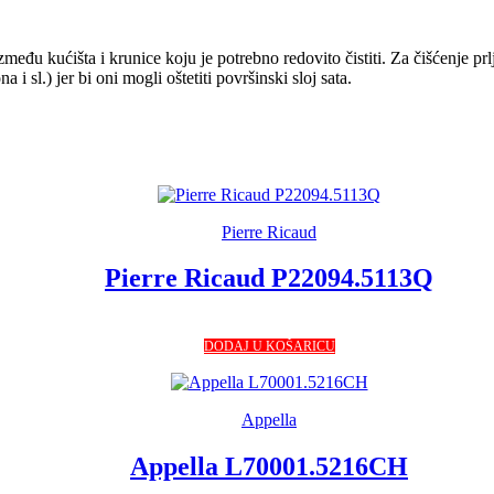
između kućišta i krunice koju je potrebno redovito čistiti. Za čišćenje prl
 sl.) jer bi oni mogli oštetiti površinski sloj sata.
Pierre Ricaud
Pierre Ricaud P22094.5113Q
DODAJ U KOŠARICU
Appella
Appella L70001.5216CH