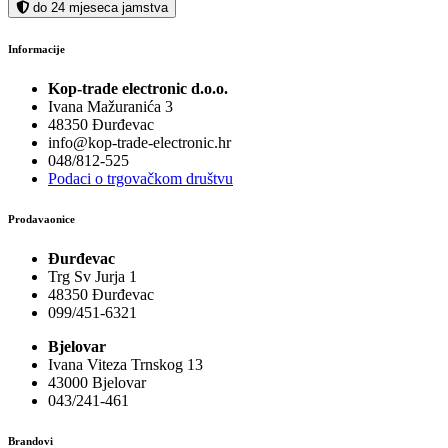
do 24 mjeseca jamstva
Informacije
Kop-trade electronic d.o.o.
Ivana Mažuranića 3
48350 Đurđevac
info@kop-trade-electronic.hr
048/812-525
Podaci o trgovačkom društvu
Prodavaonice
Đurđevac
Trg Sv Jurja 1
48350 Đurđevac
099/451-6321
Bjelovar
Ivana Viteza Trnskog 13
43000 Bjelovar
043/241-461
Brandovi