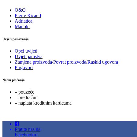
Q&Q
Pierre Ricaud
Adriatica
Manoki
Uvjeti poslovanja
Opći uvijeti
Uvjeti jamstva
Zamjena proizvoda/Povrat proizvoda/Raskid ugovora
Prigovori
Način plaćanja
– pouzeće
– predračun
– naplata kreditnim karticama
Pratite nas na
Facebooku!