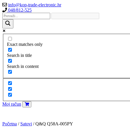
info@kop-trade-electronic.hr
048/812-525
Exact matches only
Search in title
Search in content
Moj račun
Početna
/
Satovi
/ Q&Q Q58A-005PY