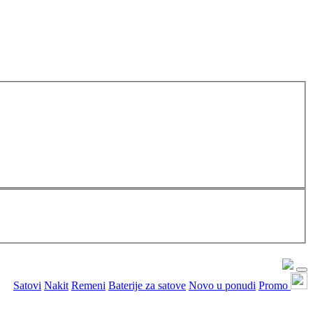
Satovi
Nakit
Remeni
Baterije za satove
Novo u ponudi
Promo