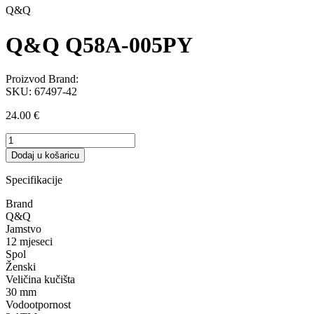
Q&Q
Q&Q Q58A-005PY
Proizvod Brand:
SKU:
67497-42
24.00
€
Q&Q
Q58A-
Dodaj u košaricu
005PY
količina
Specifikacije
Brand
Q&Q
Jamstvo
12 mjeseci
Spol
Ženski
Veličina kučišta
30 mm
Vodootpornost