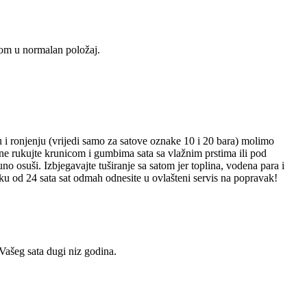
utom u normalan položaj.
ju i ronjenju (vrijedi samo za satove oznake 10 i 20 bara) molimo
 ne rukujte krunicom i gumbima sata sa vlažnim prstima ili pod
osuši. Izbjegavajte tuširanje sa satom jer toplina, vodena para i
oku od 24 sata sat odmah odnesite u ovlašteni servis na popravak!
 Vašeg sata dugi niz godina.