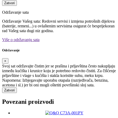
Zatvori
Održavanje sata
Održavanje Vašeg sata: Redovni servisi i izmjena potrošnih dijelova
(baterije, remeni...) u ovlaštenim servisima osigurat će besprijekoran
rad Vašeg sata dugi niz godina.
Više o održavanju sata
Održavanje
×
Svoj sat održavajte čistim jer se prašina i prljavština često nakupljaju
između kućišta i krunice koju je potrebno redovito čistiti. Za čišćenje
prljavštine i vlage s kućišta i stakla koristite suhu, meku krpu.
Napomena: Izbjegavajte uporabu otapala (razrjeđivača, benzina,
acetona i sl.) jer bi oni mogli oštetiti površinski sloj sata.
Zatvori
Povezani proizvodi