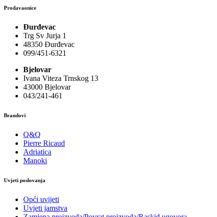
Prodavaonice
Đurđevac
Trg Sv Jurja 1
48350 Đurđevac
099/451-6321
Bjelovar
Ivana Viteza Trnskog 13
43000 Bjelovar
043/241-461
Brandovi
Q&Q
Pierre Ricaud
Adriatica
Manoki
Uvjeti poslovanja
Opći uvijeti
Uvjeti jamstva
Zamjena proizvoda/Povrat proizvoda/Raskid ugovora