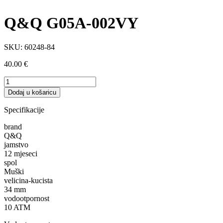
Q&Q G05A-002VY
SKU:
60248-84
40.00
€
Q&Q
G05A-
Dodaj u košaricu
002VY
količina
Specifikacije
brand
Q&Q
jamstvo
12 mjeseci
spol
Muški
velicina-kucista
34 mm
vodootpornost
10 ATM