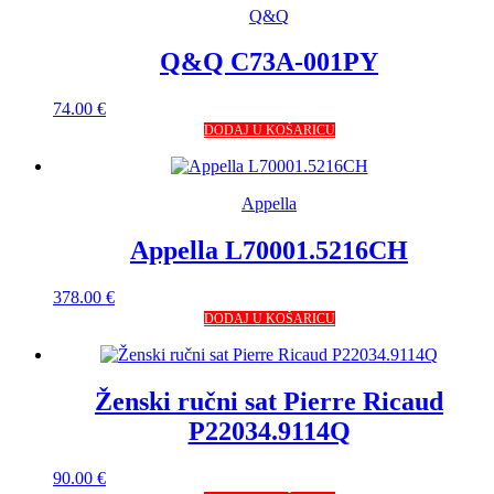
Q&Q
Q&Q C73A-001PY
74.00
€
DODAJ U KOŠARICU
Appella
Appella L70001.5216CH
378.00
€
DODAJ U KOŠARICU
Ženski ručni sat Pierre Ricaud
P22034.9114Q
90.00
€