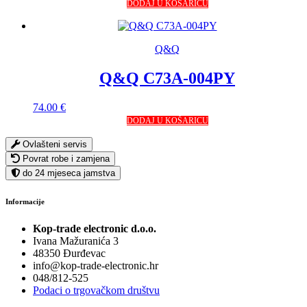
DODAJ U KOŠARICU
Q&Q
Q&Q C73A-004PY
74.00
€
DODAJ U KOŠARICU
Ovlašteni servis
Povrat robe i zamjena
do 24 mjeseca jamstva
Informacije
Kop-trade electronic d.o.o.
Ivana Mažuranića 3
48350 Đurđevac
info@kop-trade-electronic.hr
048/812-525
Podaci o trgovačkom društvu