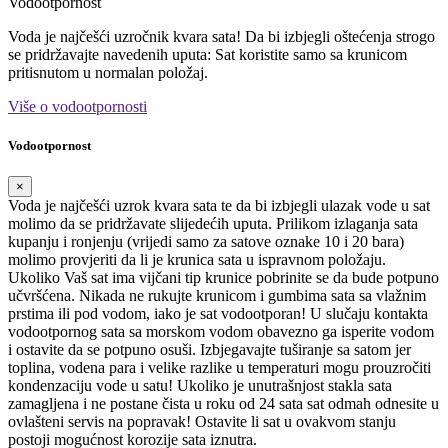
Vodootpornost
Voda je najčešći uzročnik kvara sata! Da bi izbjegli oštećenja strogo
se pridržavajte navedenih uputa: Sat koristite samo sa krunicom
pritisnutom u normalan položaj.
Više o vodootpornosti
Vodootpornost
×
Voda je najčešći uzrok kvara sata te da bi izbjegli ulazak vode u sat
molimo da se pridržavate slijedećih uputa. Prilikom izlaganja sata
kupanju i ronjenju (vrijedi samo za satove oznake 10 i 20 bara)
molimo provjeriti da li je krunica sata u ispravnom položaju.
Ukoliko Vaš sat ima vijčani tip krunice pobrinite se da bude potpuno
učvršćena. Nikada ne rukujte krunicom i gumbima sata sa vlažnim
prstima ili pod vodom, iako je sat vodootporan! U slučaju kontakta
vodootpornog sata sa morskom vodom obavezno ga isperite vodom
i ostavite da se potpuno osuši. Izbjegavajte tuširanje sa satom jer
toplina, vodena para i velike razlike u temperaturi mogu prouzročiti
kondenzaciju vode u satu! Ukoliko je unutrašnjost stakla sata
zamagljena i ne postane čista u roku od 24 sata sat odmah odnesite u
ovlašteni servis na popravak! Ostavite li sat u ovakvom stanju
postoji mogućnost korozije sata iznutra.