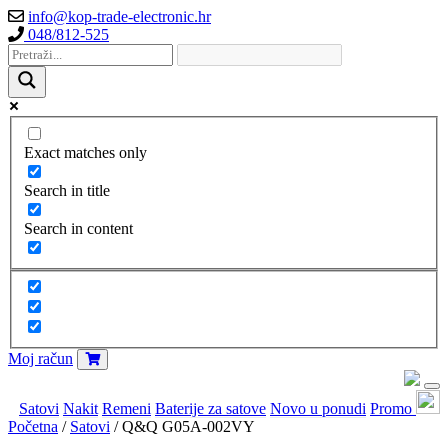
info@kop-trade-electronic.hr
048/812-525
Exact matches only
Search in title
Search in content
Moj račun
Satovi
Nakit
Remeni
Baterije za satove
Novo u ponudi
Promo
Početna
/
Satovi
/ Q&Q G05A-002VY