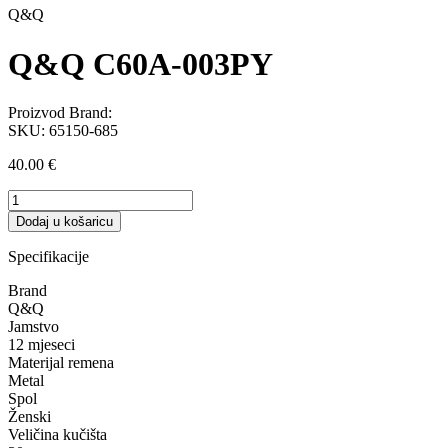
Q&Q
Q&Q C60A-003PY
Proizvod Brand:
SKU:
65150-685
40.00
€
Q&Q
C60A-
Dodaj u košaricu
003PY
količina
Specifikacije
Brand
Q&Q
Jamstvo
12 mjeseci
Materijal remena
Metal
Spol
Ženski
Veličina kučišta