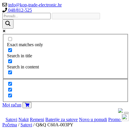
info@kop-trade-electronic.hr
048/812-525
Exact matches only
Search in title
Search in content
Moj račun
Satovi
Nakit
Remeni
Baterije za satove
Novo u ponudi
Promo
Početna
/
Satovi
/ Q&Q C60A-003PY