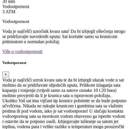
30 mm
Vodootpornost
3 ATM
Vodootpornost
Voda je najčešći uzročnik kvara sata! Da bi izbjegli oštećenja strogo
se pridržavajte navedenih uputa: Sat koristite samo sa krunicom
pritisnutom u normalan položaj.
Više o vodootpornosti
Vodootpornost
×
Voda je najčešći uzrok kvara sata te da bi izbjegli ulazak vode u sat
molimo da se pridržavate slijedećih uputa. Prilikom izlaganja sata
kupanju i ronjenju (vrijedi samo za satove oznake 10 i 20 bara)
molimo provjeriti da li je krunica sata u ispravnom položaju.
Ukoliko Vaš sat ima vijčani tip krunice pobrinite se da bude potpuno
učvršćena. Nikada ne rukujte krunicom i gumbima sata sa vlažnim
prstima ili pod vodom, iako je sat vodootporan! U slučaju kontakta
vodootpornog sata sa morskom vodom obavezno ga isperite vodom
i ostavite da se potpuno osuši. Izbjegavajte tuširanje sa satom jer
toplina, vodena para i velike razlike u temperaturi mogu prouzročiti