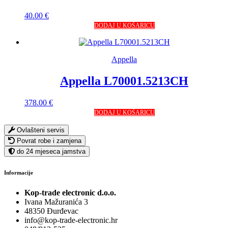
40.00
€
DODAJ U KOŠARICU
Appella
Appella L70001.5213CH
378.00
€
DODAJ U KOŠARICU
Ovlašteni servis
Povrat robe i zamjena
do 24 mjeseca jamstva
Informacije
Kop-trade electronic d.o.o.
Ivana Mažuranića 3
48350 Đurđevac
info@kop-trade-electronic.hr