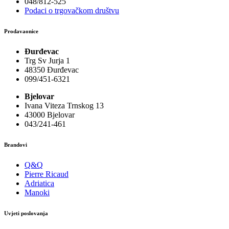
048/812-525
Podaci o trgovačkom društvu
Prodavaonice
Đurđevac
Trg Sv Jurja 1
48350 Đurđevac
099/451-6321
Bjelovar
Ivana Viteza Trnskog 13
43000 Bjelovar
043/241-461
Brandovi
Q&Q
Pierre Ricaud
Adriatica
Manoki
Uvjeti poslovanja