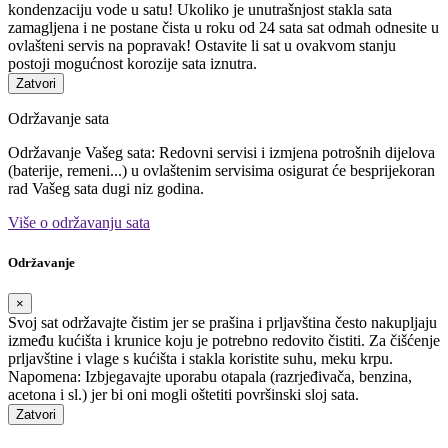
kondenzaciju vode u satu! Ukoliko je unutrašnjost stakla sata
zamagljena i ne postane čista u roku od 24 sata sat odmah odnesite u
ovlašteni servis na popravak! Ostavite li sat u ovakvom stanju
postoji mogućnost korozije sata iznutra.
Zatvori
Održavanje sata
Održavanje Vašeg sata: Redovni servisi i izmjena potrošnih dijelova
(baterije, remeni...) u ovlaštenim servisima osigurat će besprijekoran
rad Vašeg sata dugi niz godina.
Više o održavanju sata
Održavanje
×
Svoj sat održavajte čistim jer se prašina i prljavština često nakupljaju
između kućišta i krunice koju je potrebno redovito čistiti. Za čišćenje
prljavštine i vlage s kućišta i stakla koristite suhu, meku krpu.
Napomena: Izbjegavajte uporabu otapala (razrjeđivača, benzina,
acetona i sl.) jer bi oni mogli oštetiti površinski sloj sata.
Zatvori