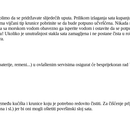
molimo da se pridržavate slijedećih uputa. Prilikom izlaganja sata kupan
t ima vijčani tip krunice pobrinite se da bude potpuno učvršćena. Nikada
 sa morskom vodom obavezno ga isperite vodom i ostavite da se potpuno 
! Ukoliko je unutrašnjost stakla sata zamagljena i ne postane čista u r
ra.
aterije, remeni...) u ovlaštenim servisima osigurat će besprijekoran rad
između kućišta i krunice koju je potrebno redovito čistiti. Za čišćenje prl
 sl.) jer bi oni mogli oštetiti površinski sloj sata.