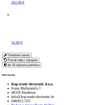
262.00
€
32.00
€
Ovlašteni servis
Povrat robe i zamjena
do 24 mjeseca jamstva
Informacije
Kop-trade electronic d.o.o.
Ivana Mažuranića 3
48350 Đurđevac
info@kop-trade-electronic.hr
048/812-525