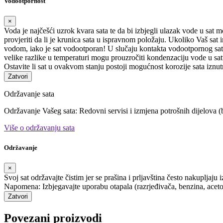
Vodootpornost
×
Voda je najčešći uzrok kvara sata te da bi izbjegli ulazak vode u sat 
provjeriti da li je krunica sata u ispravnom položaju. Ukoliko Vaš sa
vodom, iako je sat vodootporan! U slučaju kontakta vodootpornog sata
velike razlike u temperaturi mogu prouzročiti kondenzaciju vode u satu
Ostavite li sat u ovakvom stanju postoji mogućnost korozije sata iznut
Zatvori
Održavanje sata
Održavanje Vašeg sata: Redovni servisi i izmjena potrošnih dijelova (b
Više o održavanju sata
Održavanje
×
Svoj sat održavajte čistim jer se prašina i prljavština često nakupljaju 
Napomena: Izbjegavajte uporabu otapala (razrjeđivača, benzina, acetona i
Zatvori
Povezani proizvodi