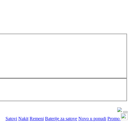
Satovi
Nakit
Remeni
Baterije za satove
Novo u ponudi
Promo