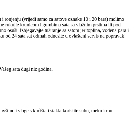
ju i ronjenju (vrijedi samo za satove oznake 10 i 20 bara) molimo
 ne rukujte krunicom i gumbima sata sa vlažnim prstima ili pod
osuši. Izbjegavajte tuširanje sa satom jer toplina, vodena para i
oku od 24 sata sat odmah odnesite u ovlašteni servis na popravak!
 Vašeg sata dugi niz godina.
javštine i vlage s kućišta i stakla koristite suhu, meku krpu.