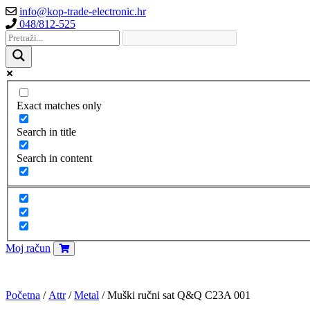
info@kop-trade-electronic.hr
048/812-525
Exact matches only
Search in title
Search in content
Moj račun
Početna
/
Attr
/
Metal
/ Muški ručni sat Q&Q C23A 001