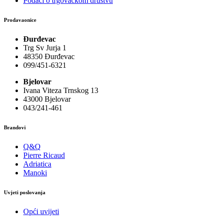
Podaci o trgovačkom društvu
Prodavaonice
Đurđevac
Trg Sv Jurja 1
48350 Đurđevac
099/451-6321
Bjelovar
Ivana Viteza Trnskog 13
43000 Bjelovar
043/241-461
Brandovi
Q&Q
Pierre Ricaud
Adriatica
Manoki
Uvjeti poslovanja
Opći uvijeti