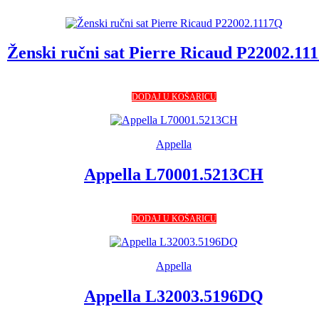
Ženski ručni sat Pierre Ricaud P22002.11
DODAJ U KOŠARICU
Appella
Appella L70001.5213CH
DODAJ U KOŠARICU
Appella
Appella L32003.5196DQ