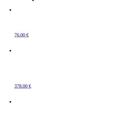
76.00
€
378.00
€