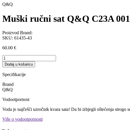
Q&Q
Muški ručni sat Q&Q C23A 001
Proizvod Brand:
SKU:
61435-43
60.00
€
Muški
ručni
Dodaj u košaricu
sat
Q&Q
Specifikacije
C23A
001
Brand
količina
Q&Q
Vodootpornost
Voda je najčešći uzročnik kvara sata! Da bi izbjegli oštećenja strogo 
Više o vodootpornosti