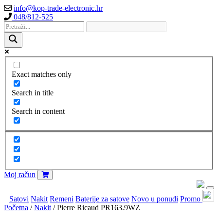
info@kop-trade-electronic.hr
048/812-525
Exact matches only
Search in title
Search in content
Moj račun
Satovi
Nakit
Remeni
Baterije za satove
Novo u ponudi
Promo
Početna
/
Nakit
/ Pierre Ricaud PR163.9WZ