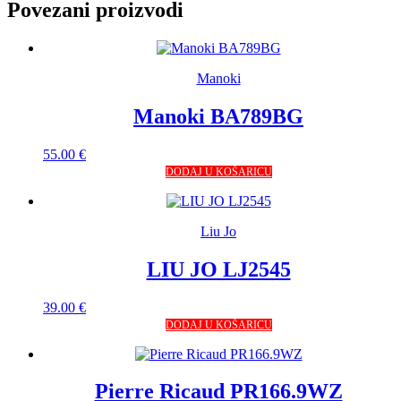
Povezani proizvodi
Manoki
Manoki BA789BG
55.00
€
DODAJ U KOŠARICU
Liu Jo
LIU JO LJ2545
39.00
€
DODAJ U KOŠARICU
Pierre Ricaud PR166.9WZ