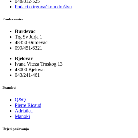
048/812-525
Podaci o trgovačkom društvu
Prodavaonice
Đurđevac
Trg Sv Jurja 1
48350 Đurđevac
099/451-6321
Bjelovar
Ivana Viteza Trnskog 13
43000 Bjelovar
043/241-461
Brandovi
Q&Q
Pierre Ricaud
Adriatica
Manoki
Uvjeti poslovanja