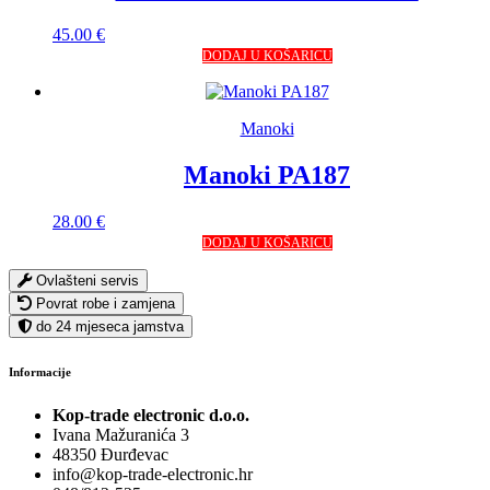
45.00
€
DODAJ U KOŠARICU
Manoki
Manoki PA187
28.00
€
DODAJ U KOŠARICU
Ovlašteni servis
Povrat robe i zamjena
do 24 mjeseca jamstva
Informacije
Kop-trade electronic d.o.o.
Ivana Mažuranića 3
48350 Đurđevac
info@kop-trade-electronic.hr