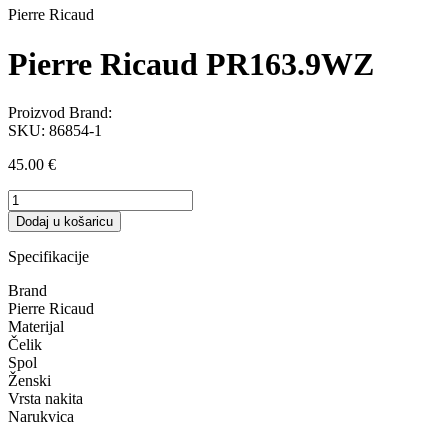
Pierre Ricaud
Pierre Ricaud PR163.9WZ
Proizvod Brand:
SKU:
86854-1
45.00
€
Pierre
Ricaud
Dodaj u košaricu
PR163.9WZ
količina
Specifikacije
Brand
Pierre Ricaud
Materijal
Čelik
Spol
Ženski
Vrsta nakita
Narukvica