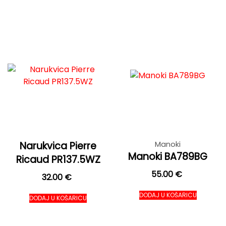
Narukvica Pierre
Manoki
Manoki BA789BG
Ricaud PR137.5WZ
55.00
€
32.00
€
DODAJ U KOŠARICU
DODAJ U KOŠARICU