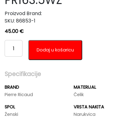
PR163.5WZ
Proizvod Brand:
SKU:
86853-1
45.00
€
PIERRE
RICAUD
Dodaj u košaricu
PR163.5WZ
KOLIČINA
Specifikacije
BRAND
MATERIJAL
Pierre Ricaud
Čelik
SPOL
VRSTA NAKITA
Ženski
Narukvica