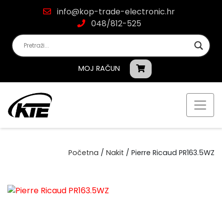
info@kop-trade-electronic.hr
048/812-525
MOJ RAČUN
Početna
/
Nakit
/ Pierre Ricaud PR163.5WZ