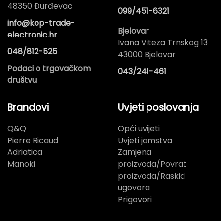
48350 Đurđevac
099/451-6321
info@kop-trade-
Bjelovar
electronic.hr
Ivana Viteza Trnskog 13
048/812-525
43000 Bjelovar
Podaci o trgovačkom
043/241-461
društvu
Brandovi
Uvjeti poslovanja
Q&Q
Opći uvijeti
Pierre Ricaud
Uvjeti jamstva
Adriatica
Zamjena
Manoki
proizvoda/Povrat
proizvoda/Raskid
ugovora
Prigovori