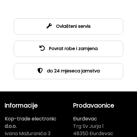
Ovlašteni servis
Povrat robe i zamjena
do 24 mjeseca jamstva
Informacije
Prodavaonice
Kop-trade electronic
Đurđevac
d.o.o.
Trg Sv Jurja 1
Ivana Mažuranića 3
48350 Đurđevac