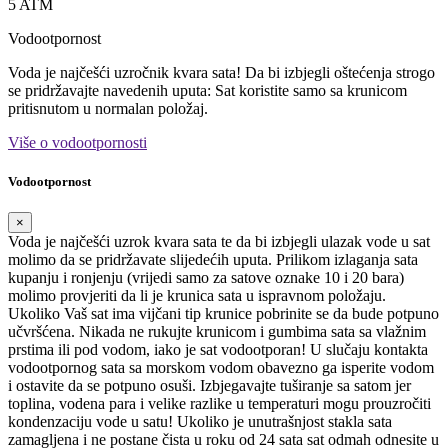
5 ATM
Vodootpornost
Voda je najčešći uzročnik kvara sata! Da bi izbjegli oštećenja strogo
se pridržavajte navedenih uputa: Sat koristite samo sa krunicom
pritisnutom u normalan položaj.
Više o vodootpornosti
Vodootpornost
×
Voda je najčešći uzrok kvara sata te da bi izbjegli ulazak vode u sat
molimo da se pridržavate slijedećih uputa. Prilikom izlaganja sata
kupanju i ronjenju (vrijedi samo za satove oznake 10 i 20 bara)
molimo provjeriti da li je krunica sata u ispravnom položaju.
Ukoliko Vaš sat ima vijčani tip krunice pobrinite se da bude potpuno
učvršćena. Nikada ne rukujte krunicom i gumbima sata sa vlažnim
prstima ili pod vodom, iako je sat vodootporan! U slučaju kontakta
vodootpornog sata sa morskom vodom obavezno ga isperite vodom
i ostavite da se potpuno osuši. Izbjegavajte tuširanje sa satom jer
toplina, vodena para i velike razlike u temperaturi mogu prouzročiti
kondenzaciju vode u satu! Ukoliko je unutrašnjost stakla sata
zamagljena i ne postane čista u roku od 24 sata sat odmah odnesite u