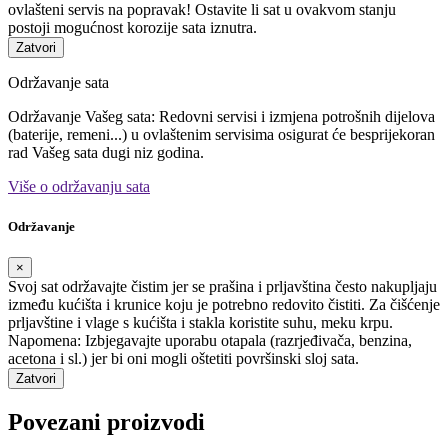
ovlašteni servis na popravak! Ostavite li sat u ovakvom stanju
postoji mogućnost korozije sata iznutra.
Zatvori
Održavanje sata
Održavanje Vašeg sata: Redovni servisi i izmjena potrošnih dijelova
(baterije, remeni...) u ovlaštenim servisima osigurat će besprijekoran
rad Vašeg sata dugi niz godina.
Više o održavanju sata
Održavanje
×
Svoj sat održavajte čistim jer se prašina i prljavština često nakupljaju
između kućišta i krunice koju je potrebno redovito čistiti. Za čišćenje
prljavštine i vlage s kućišta i stakla koristite suhu, meku krpu.
Napomena: Izbjegavajte uporabu otapala (razrjeđivača, benzina,
acetona i sl.) jer bi oni mogli oštetiti površinski sloj sata.
Zatvori
Povezani proizvodi