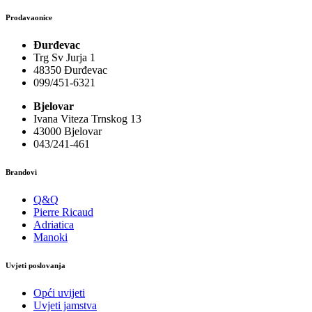
Prodavaonice
Đurđevac
Trg Sv Jurja 1
48350 Đurđevac
099/451-6321
Bjelovar
Ivana Viteza Trnskog 13
43000 Bjelovar
043/241-461
Brandovi
Q&Q
Pierre Ricaud
Adriatica
Manoki
Uvjeti poslovanja
Opći uvijeti
Uvjeti jamstva