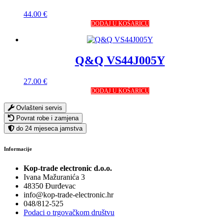
44.00
€
DODAJ U KOŠARICU
Q&Q VS44J005Y
27.00
€
DODAJ U KOŠARICU
Ovlašteni servis
Povrat robe i zamjena
do 24 mjeseca jamstva
Informacije
Kop-trade electronic d.o.o.
Ivana Mažuranića 3
48350 Đurđevac
info@kop-trade-electronic.hr
048/812-525
Podaci o trgovačkom društvu