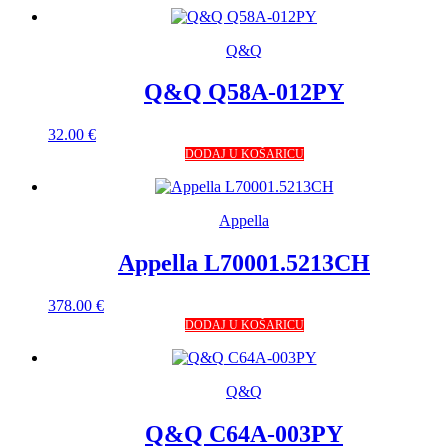
Q&Q
Q&Q Q58A-012PY
32.00
€
DODAJ U KOŠARICU
Appella
Appella L70001.5213CH
378.00
€
DODAJ U KOŠARICU
Q&Q
Q&Q C64A-003PY