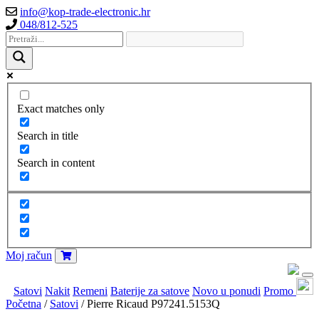
info@kop-trade-electronic.hr
048/812-525
Exact matches only
Search in title
Search in content
Moj račun
Satovi
Nakit
Remeni
Baterije za satove
Novo u ponudi
Promo
Početna
/
Satovi
/ Pierre Ricaud P97241.5153Q