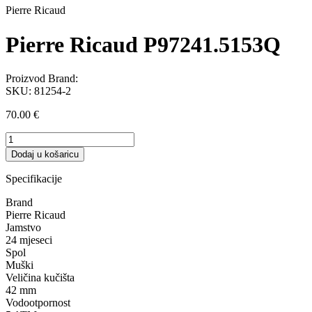
Pierre Ricaud
Pierre Ricaud P97241.5153Q
Proizvod Brand:
SKU:
81254-2
70.00
€
Pierre
Ricaud
Dodaj u košaricu
P97241.5153Q
količina
Specifikacije
Brand
Pierre Ricaud
Jamstvo
24 mjeseci
Spol
Muški
Veličina kučišta
42 mm
Vodootpornost