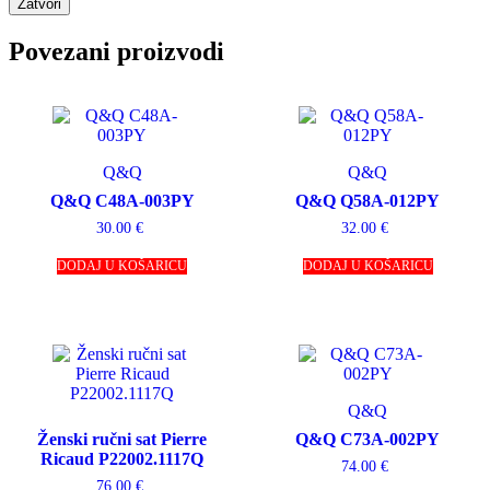
Zatvori
Povezani proizvodi
Q&Q
Q&Q
Q&Q C48A-003PY
Q&Q Q58A-012PY
30.00
€
32.00
€
DODAJ U KOŠARICU
DODAJ U KOŠARICU
Q&Q
Ženski ručni sat Pierre
Q&Q C73A-002PY
Ricaud P22002.1117Q
74.00
€
76.00
€