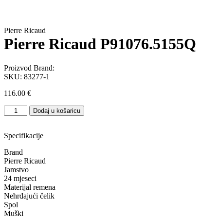
Pierre Ricaud
Pierre Ricaud P91076.5155Q
Proizvod Brand:
SKU:
83277-1
116.00
€
Pierre
Dodaj u košaricu
Ricaud
P91076.5155Q
količina
Specifikacije
Brand
Pierre Ricaud
Jamstvo
24 mjeseci
Materijal remena
Nehrđajući čelik
Spol
Muški