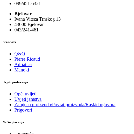
099/451-6321
Bjelovar
Ivana Viteza Trnskog 13
43000 Bjelovar
043/241-461
Brandovi
Q&Q
Pierre Ricaud
Adriatica
Manoki
Uvjeti poslovanja
Opći uvijeti
Uvjeti jamstva
Zamjena proizvoda/Povrat proizvoda/Raskid ugovora
Prigovori
Način plaćanja
– pouzeće