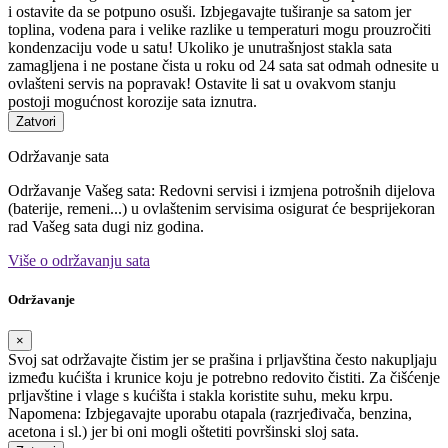
i ostavite da se potpuno osuši. Izbjegavajte tuširanje sa satom jer
toplina, vodena para i velike razlike u temperaturi mogu prouzročiti
kondenzaciju vode u satu! Ukoliko je unutrašnjost stakla sata
zamagljena i ne postane čista u roku od 24 sata sat odmah odnesite u
ovlašteni servis na popravak! Ostavite li sat u ovakvom stanju
postoji mogućnost korozije sata iznutra.
Zatvori
Održavanje sata
Održavanje Vašeg sata: Redovni servisi i izmjena potrošnih dijelova
(baterije, remeni...) u ovlaštenim servisima osigurat će besprijekoran
rad Vašeg sata dugi niz godina.
Više o održavanju sata
Održavanje
×
Svoj sat održavajte čistim jer se prašina i prljavština često nakupljaju
između kućišta i krunice koju je potrebno redovito čistiti. Za čišćenje
prljavštine i vlage s kućišta i stakla koristite suhu, meku krpu.
Napomena: Izbjegavajte uporabu otapala (razrjeđivača, benzina,
acetona i sl.) jer bi oni mogli oštetiti površinski sloj sata.