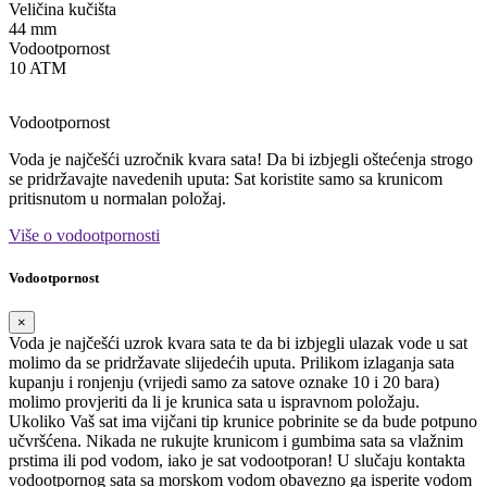
Veličina kučišta
44 mm
Vodootpornost
10 ATM
Vodootpornost
Voda je najčešći uzročnik kvara sata! Da bi izbjegli oštećenja strogo
se pridržavajte navedenih uputa: Sat koristite samo sa krunicom
pritisnutom u normalan položaj.
Više o vodootpornosti
Vodootpornost
×
Voda je najčešći uzrok kvara sata te da bi izbjegli ulazak vode u sat
molimo da se pridržavate slijedećih uputa. Prilikom izlaganja sata
kupanju i ronjenju (vrijedi samo za satove oznake 10 i 20 bara)
molimo provjeriti da li je krunica sata u ispravnom položaju.
Ukoliko Vaš sat ima vijčani tip krunice pobrinite se da bude potpuno
učvršćena. Nikada ne rukujte krunicom i gumbima sata sa vlažnim
prstima ili pod vodom, iako je sat vodootporan! U slučaju kontakta
vodootpornog sata sa morskom vodom obavezno ga isperite vodom