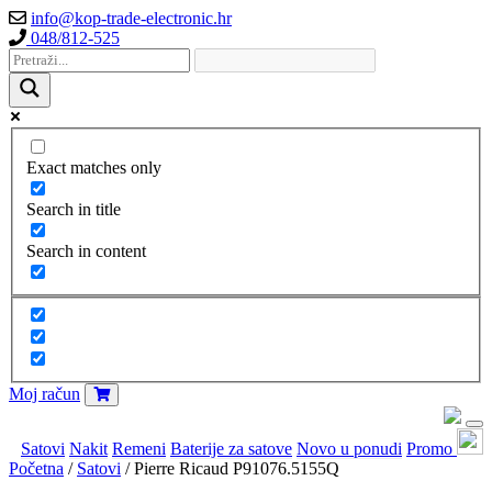
info@kop-trade-electronic.hr
048/812-525
Exact matches only
Search in title
Search in content
Moj račun
Satovi
Nakit
Remeni
Baterije za satove
Novo u ponudi
Promo
Početna
/
Satovi
/ Pierre Ricaud P91076.5155Q