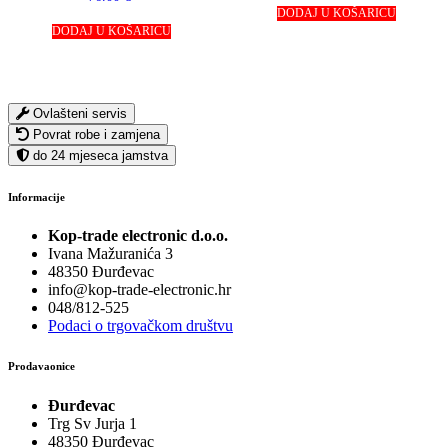
DODAJ U KOŠARICU
DODAJ U KOŠARICU
Ovlašteni servis
Povrat robe i zamjena
do 24 mjeseca jamstva
Informacije
Kop-trade electronic d.o.o.
Ivana Mažuranića 3
48350 Đurđevac
info@kop-trade-electronic.hr
048/812-525
Podaci o trgovačkom društvu
Prodavaonice
Đurđevac
Trg Sv Jurja 1
48350 Đurđevac