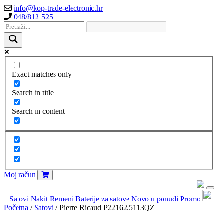
info@kop-trade-electronic.hr
048/812-525
Exact matches only
Search in title
Search in content
Moj račun
Satovi
Nakit
Remeni
Baterije za satove
Novo u ponudi
Promo
Početna
/
Satovi
/ Pierre Ricaud P22162.5113QZ