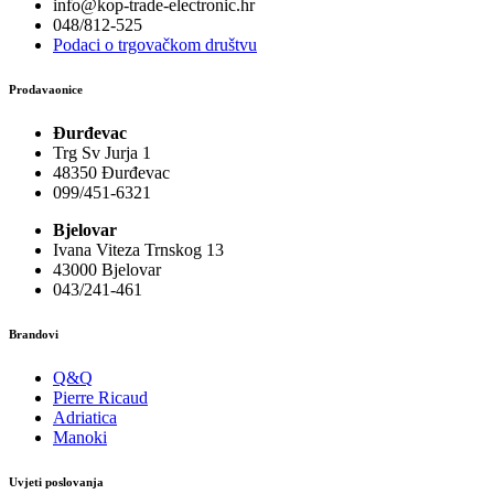
info@kop-trade-electronic.hr
048/812-525
Podaci o trgovačkom društvu
Prodavaonice
Đurđevac
Trg Sv Jurja 1
48350 Đurđevac
099/451-6321
Bjelovar
Ivana Viteza Trnskog 13
43000 Bjelovar
043/241-461
Brandovi
Q&Q
Pierre Ricaud
Adriatica
Manoki
Uvjeti poslovanja