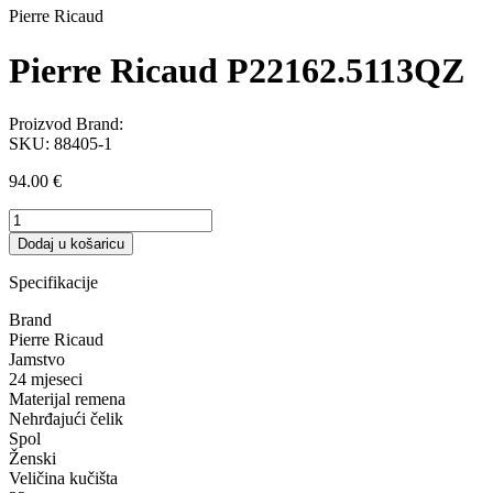
Pierre Ricaud
Pierre Ricaud P22162.5113QZ
Proizvod Brand:
SKU:
88405-1
94.00
€
Pierre
Ricaud
Dodaj u košaricu
P22162.5113QZ
količina
Specifikacije
Brand
Pierre Ricaud
Jamstvo
24 mjeseci
Materijal remena
Nehrđajući čelik
Spol
Ženski
Veličina kučišta