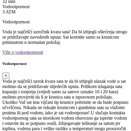
32 mm
Vodootpornost
3 ATM
Vodootpornost
Voda je najčešći uzročnik kvara sata! Da bi izbjegli oštećenja strogo
se pridržavajte navedenih uputa: Sat koristite samo sa krunicom
pritisnutom u normalan položaj.
Više o vodootpornosti
Vodootpornost
×
Voda je najčešći uzrok kvara sata te da bi izbjegli ulazak vode u sat
molimo da se pridržavate slijedećih uputa. Prilikom izlaganja sata
kupanju i ronjenju (vrijedi samo za satove oznake 10 i 20 bara)
molimo provjeriti da li je krunica sata u ispravnom položaju.
Ukoliko Vaš sat ima vijčani tip krunice pobrinite se da bude potpuno
učvršćena. Nikada ne rukujte krunicom i gumbima sata sa vlažnim
prstima ili pod vodom, iako je sat vodootporan! U slučaju kontakta
vodootpornog sata sa morskom vodom obavezno ga isperite vodom
i ostavite da se potpuno osuši. Izbjegavajte tuširanje sa satom jer
toplina, vodena para i velike razlike u temperaturi mogu prouzročiti