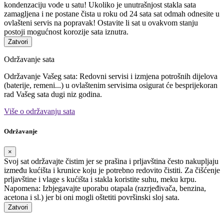
kondenzaciju vode u satu! Ukoliko je unutrašnjost stakla sata
zamagljena i ne postane čista u roku od 24 sata sat odmah odnesite u
ovlašteni servis na popravak! Ostavite li sat u ovakvom stanju
postoji mogućnost korozije sata iznutra.
Zatvori
Održavanje sata
Održavanje Vašeg sata: Redovni servisi i izmjena potrošnih dijelova
(baterije, remeni...) u ovlaštenim servisima osigurat će besprijekoran
rad Vašeg sata dugi niz godina.
Više o održavanju sata
Održavanje
×
Svoj sat održavajte čistim jer se prašina i prljavština često nakupljaju
između kućišta i krunice koju je potrebno redovito čistiti. Za čišćenje
prljavštine i vlage s kućišta i stakla koristite suhu, meku krpu.
Napomena: Izbjegavajte uporabu otapala (razrjeđivača, benzina,
acetona i sl.) jer bi oni mogli oštetiti površinski sloj sata.
Zatvori