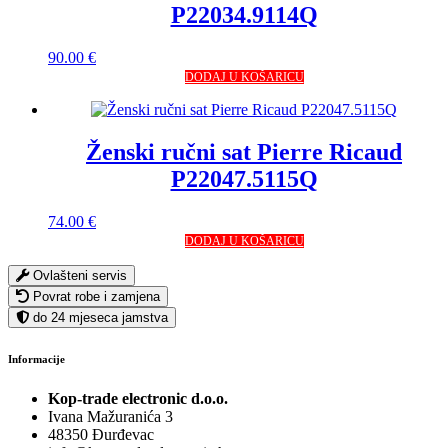
P22034.9114Q
90.00
€
DODAJ U KOŠARICU
Ženski ručni sat Pierre Ricaud
P22047.5115Q
74.00
€
DODAJ U KOŠARICU
Ovlašteni servis
Povrat robe i zamjena
do 24 mjeseca jamstva
Informacije
Kop-trade electronic d.o.o.
Ivana Mažuranića 3
48350 Đurđevac