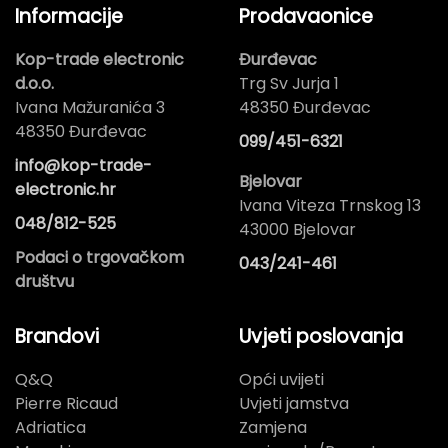
Informacije
Prodavaonice
Kop-trade electronic
Đurđevac
d.o.o.
Trg Sv Jurja 1
Ivana Mažuranića 3
48350 Đurđevac
48350 Đurđevac
099/451-6321
info@kop-trade-
Bjelovar
electronic.hr
Ivana Viteza Trnskog 13
048/812-525
43000 Bjelovar
Podaci o trgovačkom
043/241-461
društvu
Brandovi
Uvjeti poslovanja
Q&Q
Opći uvijeti
Pierre Ricaud
Uvjeti jamstva
Adriatica
Zamjena