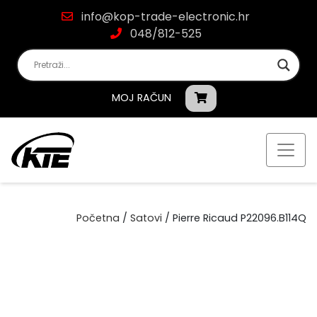
info@kop-trade-electronic.hr
048/812-525
MOJ RAČUN
Početna
/
Satovi
/ Pierre Ricaud P22096.B114Q