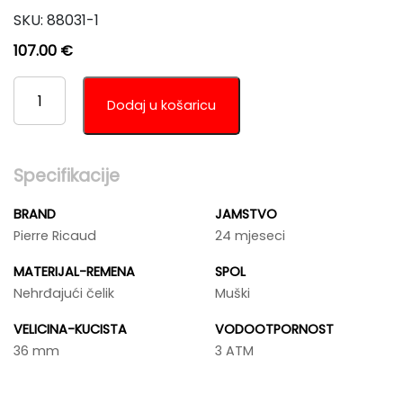
SKU:
88031-1
107.00
€
PIERRE
RICAUD
Dodaj u košaricu
P22096.B114Q
KOLIČINA
Specifikacije
BRAND
JAMSTVO
Pierre Ricaud
24 mjeseci
MATERIJAL-REMENA
SPOL
Nehrđajući čelik
Muški
VELICINA-KUCISTA
VODOOTPORNOST
36 mm
3 ATM