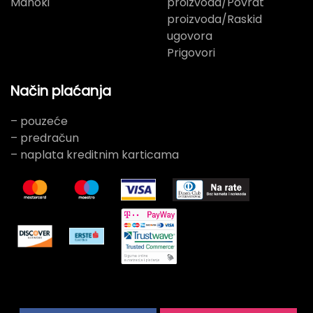
Manoki
proizvoda/Povrat
proizvoda/Raskid
ugovora
Prigovori
Način plaćanja
– pouzeće
– predračun
– naplata kreditnim karticama