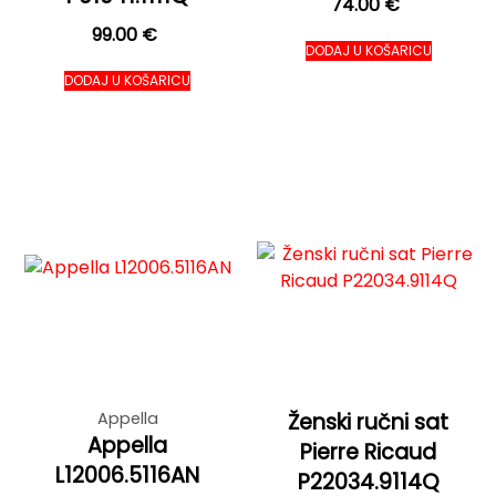
74.00
€
99.00
€
DODAJ U KOŠARICU
DODAJ U KOŠARICU
Appella
Ženski ručni sat
Appella
Pierre Ricaud
L12006.5116AN
P22034.9114Q