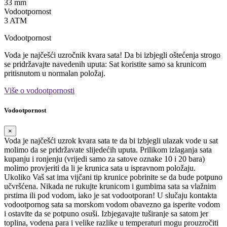
33 mm
Vodootpornost
3 ATM
Vodootpornost
Voda je najčešći uzročnik kvara sata! Da bi izbjegli oštećenja strogo
se pridržavajte navedenih uputa: Sat koristite samo sa krunicom
pritisnutom u normalan položaj.
Više o vodootpornosti
Vodootpornost
×
Voda je najčešći uzrok kvara sata te da bi izbjegli ulazak vode u sat
molimo da se pridržavate slijedećih uputa. Prilikom izlaganja sata
kupanju i ronjenju (vrijedi samo za satove oznake 10 i 20 bara)
molimo provjeriti da li je krunica sata u ispravnom položaju.
Ukoliko Vaš sat ima vijčani tip krunice pobrinite se da bude potpuno
učvršćena. Nikada ne rukujte krunicom i gumbima sata sa vlažnim
prstima ili pod vodom, iako je sat vodootporan! U slučaju kontakta
vodootpornog sata sa morskom vodom obavezno ga isperite vodom
i ostavite da se potpuno osuši. Izbjegavajte tuširanje sa satom jer
toplina, vodena para i velike razlike u temperaturi mogu prouzročiti