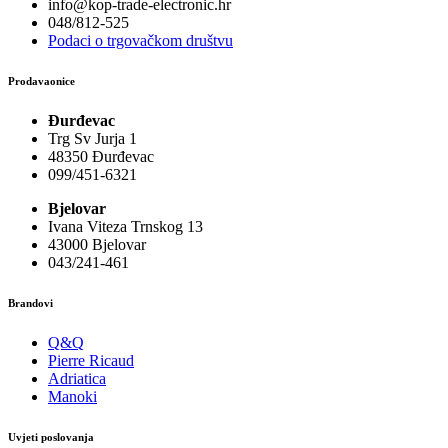
info@kop-trade-electronic.hr
048/812-525
Podaci o trgovačkom društvu
Prodavaonice
Đurđevac
Trg Sv Jurja 1
48350 Đurđevac
099/451-6321
Bjelovar
Ivana Viteza Trnskog 13
43000 Bjelovar
043/241-461
Brandovi
Q&Q
Pierre Ricaud
Adriatica
Manoki
Uvjeti poslovanja