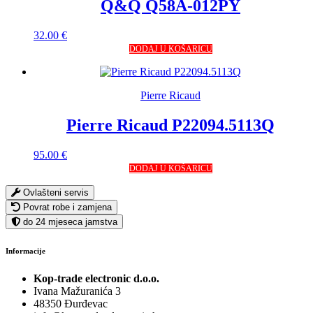
Q&Q Q58A-012PY
32.00
€
DODAJ U KOŠARICU
Pierre Ricaud
Pierre Ricaud P22094.5113Q
95.00
€
DODAJ U KOŠARICU
Ovlašteni servis
Povrat robe i zamjena
do 24 mjeseca jamstva
Informacije
Kop-trade electronic d.o.o.
Ivana Mažuranića 3
48350 Đurđevac