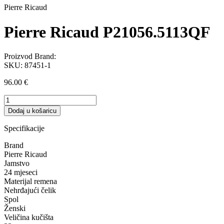
Pierre Ricaud
Pierre Ricaud P21056.5113QF
Proizvod Brand:
SKU:
87451-1
96.00
€
Pierre
Ricaud
Dodaj u košaricu
P21056.5113QF
količina
Specifikacije
Brand
Pierre Ricaud
Jamstvo
24 mjeseci
Materijal remena
Nehrđajući čelik
Spol
Ženski
Veličina kučišta