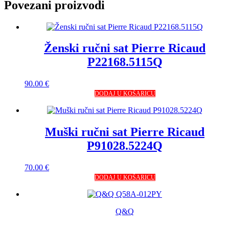
Povezani proizvodi
Ženski ručni sat Pierre Ricaud
P22168.5115Q
90.00
€
DODAJ U KOŠARICU
Muški ručni sat Pierre Ricaud
P91028.5224Q
70.00
€
DODAJ U KOŠARICU
Q&Q