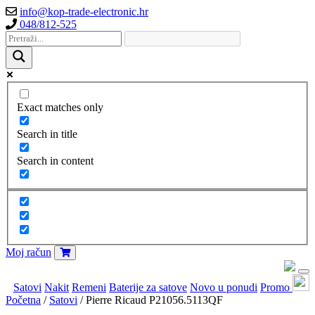
info@kop-trade-electronic.hr
048/812-525
Exact matches only
Search in title
Search in content
Moj račun
Satovi
Nakit
Remeni
Baterije za satove
Novo u ponudi
Promo
Početna
/
Satovi
/ Pierre Ricaud P21056.5113QF