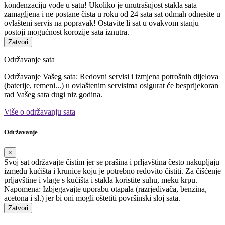
kondenzaciju vode u satu! Ukoliko je unutrašnjost stakla sata
zamagljena i ne postane čista u roku od 24 sata sat odmah odnesite u
ovlašteni servis na popravak! Ostavite li sat u ovakvom stanju
postoji mogućnost korozije sata iznutra.
Zatvori
Održavanje sata
Održavanje Vašeg sata: Redovni servisi i izmjena potrošnih dijelova
(baterije, remeni...) u ovlaštenim servisima osigurat će besprijekoran
rad Vašeg sata dugi niz godina.
Više o održavanju sata
Održavanje
×
Svoj sat održavajte čistim jer se prašina i prljavština često nakupljaju
između kućišta i krunice koju je potrebno redovito čistiti. Za čišćenje
prljavštine i vlage s kućišta i stakla koristite suhu, meku krpu.
Napomena: Izbjegavajte uporabu otapala (razrjeđivača, benzina,
acetona i sl.) jer bi oni mogli oštetiti površinski sloj sata.
Zatvori