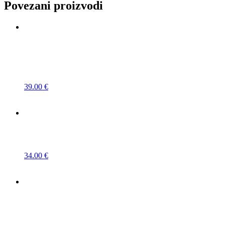
Povezani proizvodi
39.00
€
34.00
€