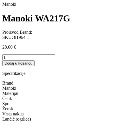
Manoki
Manoki WA217G
Proizvod Brand:
SKU:
81964-1
28.00
€
Manoki
WA217G
Dodaj u košaricu
količina
Specifikacije
Brand
Manoki
Materijal
Čelik
Spol
Ženski
Vrsta nakita
Lančić (ogrlica)