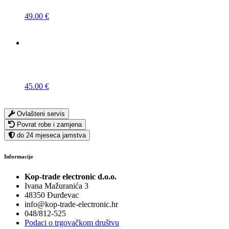
49.00
€
45.00
€
Ovlašteni servis
Povrat robe i zamjena
do 24 mjeseca jamstva
Informacije
Kop-trade electronic d.o.o.
Ivana Mažuranića 3
48350 Đurđevac
info@kop-trade-electronic.hr
048/812-525
Podaci o trgovačkom društvu