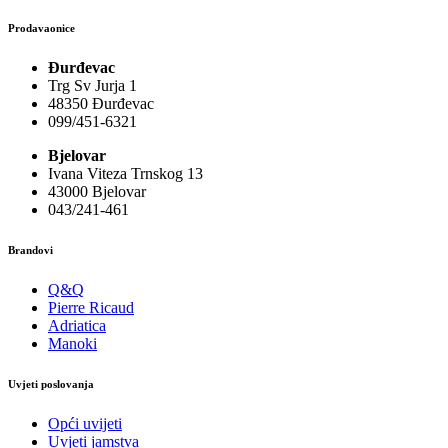
Prodavaonice
Đurđevac
Trg Sv Jurja 1
48350 Đurđevac
099/451-6321
Bjelovar
Ivana Viteza Trnskog 13
43000 Bjelovar
043/241-461
Brandovi
Q&Q
Pierre Ricaud
Adriatica
Manoki
Uvjeti poslovanja
Opći uvijeti
Uvjeti jamstva