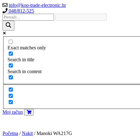
info@kop-trade-electronic.hr
048/812-525
Exact matches only
Search in title
Search in content
Moj račun
Početna
/
Nakit
/ Manoki WA217G