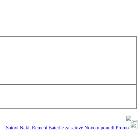
Satovi
Nakit
Remeni
Baterije za satove
Novo u ponudi
Promo