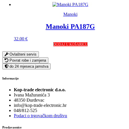
Manoki
Manoki PA187G
32.00
€
DODAJ U KOŠARICU
Ovlašteni servis
Povrat robe i zamjena
do 24 mjeseca jamstva
Informacije
Kop-trade electronic d.o.o.
Ivana Mažuranića 3
48350 Đurđevac
info@kop-trade-electronic.hr
048/812-525
Podaci o trgovačkom društvu
Prodavaonice