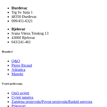
Đurđevac
Trg Sv Jurja 1
48350 Đurđevac
099/451-6321
Bjelovar
Ivana Viteza Trnskog 13
43000 Bjelovar
043/241-461
Brandovi
Q&Q
Pierre Ricaud
Adriatica
Manoki
Uvjeti poslovanja
Opći uvijeti
Uvjeti jamstva
Zamjena proizvoda/Povrat proizvoda/Raskid ugovora
Prigovori