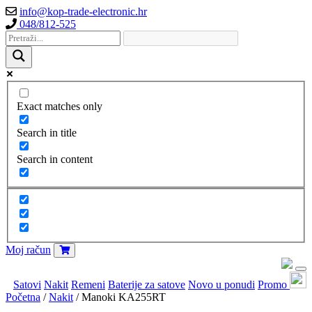
info@kop-trade-electronic.hr
048/812-525
Exact matches only
Search in title
Search in content
Moj račun
Satovi
Nakit
Remeni
Baterije za satove
Novo u ponudi
Promo
Početna
/
Nakit
/ Manoki KA255RT