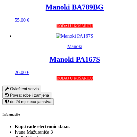
Manoki BA789BG
55.00
€
DODAJ U KOŠARICU
Manoki
Manoki PA167S
26.00
€
DODAJ U KOŠARICU
Ovlašteni servis
Povrat robe i zamjena
do 24 mjeseca jamstva
Informacije
Kop-trade electronic d.o.o.
Ivana Mažuranića 3