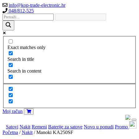
info@kop-trade-electronic.hr
048/812-525
Exact matches only
Search in title
Search in content
Moj račun
Satovi
Nakit
Remeni
Baterije za satove
Novo u ponudi
Promo
Početna
/
Nakit
/ Manoki KA250SF