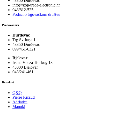
48350 Đurđevac
info@kop-trade-electronic.hr
048/812-525
Podaci o trgovačkom društvu
Prodavaonice
Đurđevac
Trg Sv Jurja 1
48350 Đurđevac
099/451-6321
Bjelovar
Ivana Viteza Trnskog 13
43000 Bjelovar
043/241-461
Brandovi
Q&Q
Pierre Ricaud
Adriatica
Manoki