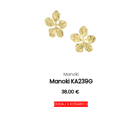
Manoki
Manoki KA239G
38.00
€
DODAJ U KOŠARICU