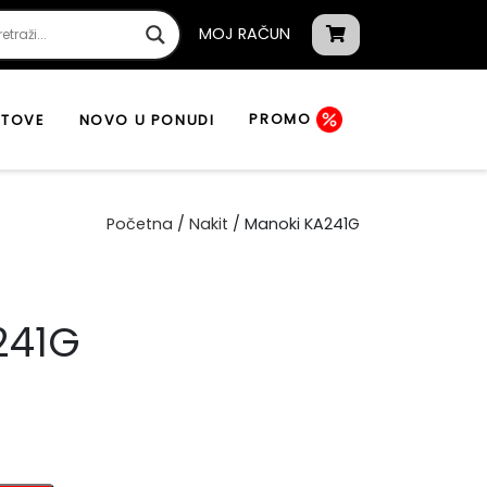
MOJ RAČUN
PROMO
ATOVE
NOVO U PONUDI
Početna
/
Nakit
/ Manoki KA241G
241G