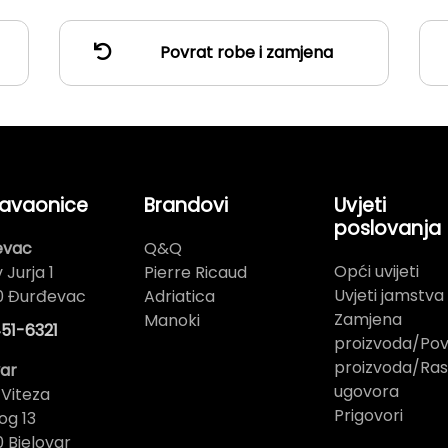
Povrat robe i zamjena
avaonice
Brandovi
Uvjeti
poslovanja
evac
Q&Q
Opći uvijeti
 Jurja 1
Pierre Ricaud
Uvjeti jamstva
0 Đurđevac
Adriatica
Zamjena
Manoki
51-6321
proizvoda/Pov
proizvoda/Ras
var
ugovora
 Viteza
Prigovori
og 13
 Bjelovar