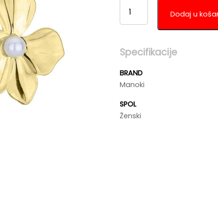
MANOKI
KA241G
Dodaj u koša
KOLIČINA
Specifikacije
BRAND
Manoki
SPOL
Ženski