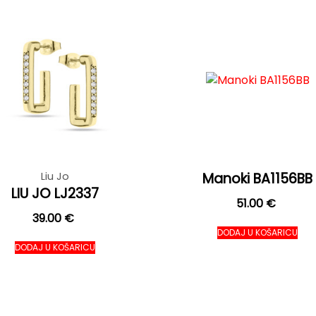
Liu Jo
Manoki BA1156BB
LIU JO LJ2337
51.00
€
39.00
€
DODAJ U KOŠARICU
DODAJ U KOŠARICU