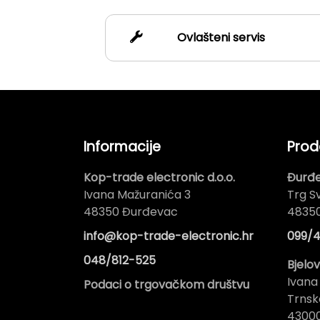
Ovlašteni servis
Informacije
Prod
Kop-trade electronic d.o.o.
Đurđ
Ivana Mažuranića 3
Trg Sv
48350 Đurđevac
4835
info@kop-trade-electronic.hr
099/4
048/812-525
Bjelo
Ivana
Podaci o trgovačkom društvu
Trnsk
43000