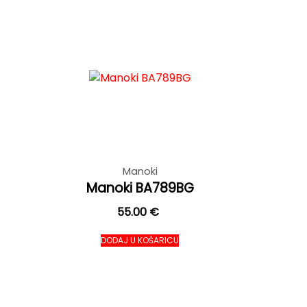
Manoki
Manoki BA789BG
55.00
€
DODAJ U KOŠARICU