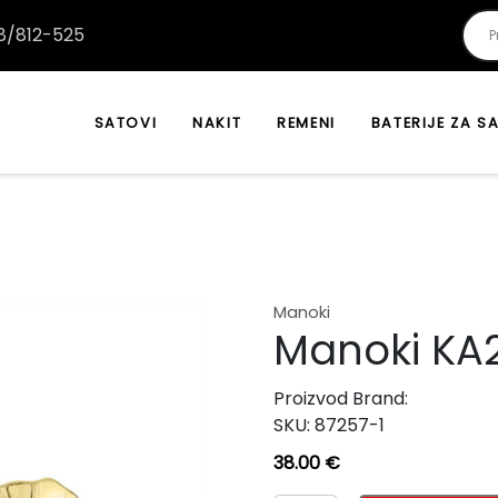
/812-525
SATOVI
NAKIT
REMENI
BATERIJE ZA S
Manoki
Manoki KA
Proizvod Brand:
SKU:
87257-1
38.00
€