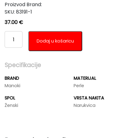
Proizvod Brand:
SKU:
83191-1
37.00
€
MANOKI
BA854
Dodaj u košaricu
KOLIČINA
Specifikacije
BRAND
MATERIJAL
Manoki
Perle
SPOL
VRSTA NAKITA
Ženski
Narukvica