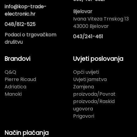
info@kop-trade-
Bjelovar
electronic.hr
Ivana Viteza Trnskog 13
048/812-525
43000 Bjelovar
Podaci o trgovačkom
043/241-461
društvu
Brandovi
Uvjeti poslovanja
Q&Q
Opći uvijeti
Pierre Ricaud
Uvjeti jamstva
Adriatica
Zamjena
Manoki
proizvoda/Povrat
proizvoda/Raskid
ugovora
Prigovori
Način plaćanja