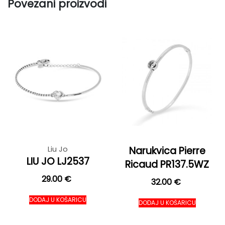
Povezani proizvodi
Liu Jo
Narukvica Pierre
LIU JO LJ2537
Ricaud PR137.5WZ
29.00
€
32.00
€
DODAJ U KOŠARICU
DODAJ U KOŠARICU