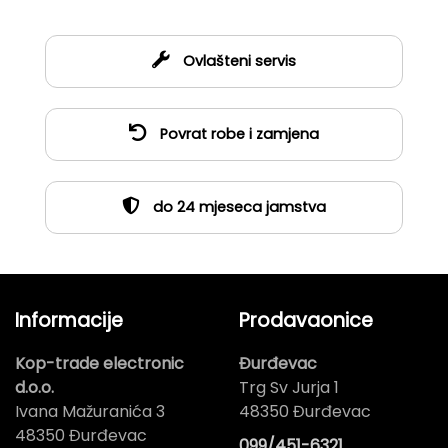
Ovlašteni servis
Povrat robe i zamjena
do 24 mjeseca jamstva
Informacije
Prodavaonice
Kop-trade electronic
Đurđevac
d.o.o.
Trg Sv Jurja 1
Ivana Mažuranića 3
48350 Đurđevac
48350 Đurđevac
099/451-6321