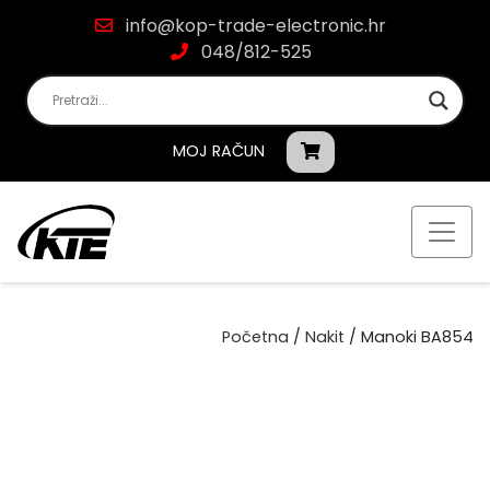
info@kop-trade-electronic.hr
048/812-525
MOJ RAČUN
Početna
/
Nakit
/ Manoki BA854