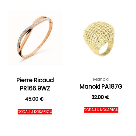
Pierre Ricaud
Manoki
Manoki PA187G
PR166.9WZ
32.00
€
45.00
€
DODAJ U KOŠARICU
DODAJ U KOŠARICU