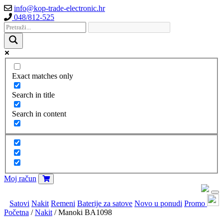
info@kop-trade-electronic.hr
048/812-525
Exact matches only
Search in title
Search in content
Moj račun
Satovi
Nakit
Remeni
Baterije za satove
Novo u ponudi
Promo
Početna
/
Nakit
/ Manoki BA1098