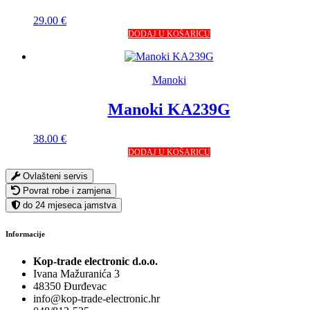
29.00
€
DODAJ U KOŠARICU
Manoki
Manoki KA239G
38.00
€
DODAJ U KOŠARICU
Ovlašteni servis
Povrat robe i zamjena
do 24 mjeseca jamstva
Informacije
Kop-trade electronic d.o.o.
Ivana Mažuranića 3
48350 Đurđevac
info@kop-trade-electronic.hr