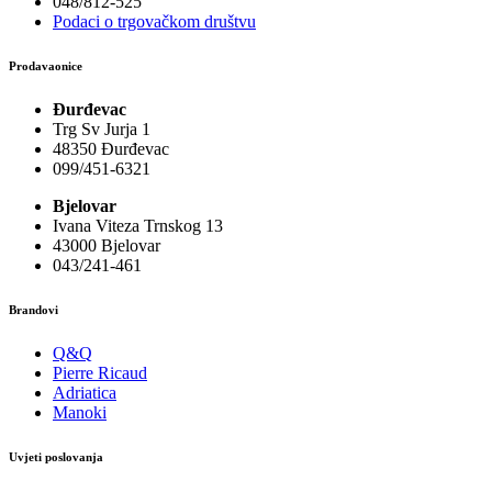
048/812-525
Podaci o trgovačkom društvu
Prodavaonice
Đurđevac
Trg Sv Jurja 1
48350 Đurđevac
099/451-6321
Bjelovar
Ivana Viteza Trnskog 13
43000 Bjelovar
043/241-461
Brandovi
Q&Q
Pierre Ricaud
Adriatica
Manoki
Uvjeti poslovanja