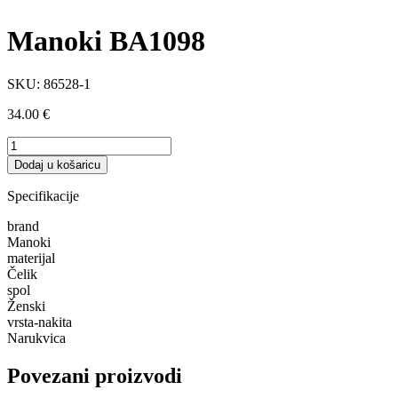
Manoki BA1098
SKU:
86528-1
34.00
€
Manoki
BA1098
Dodaj u košaricu
količina
Specifikacije
brand
Manoki
materijal
Čelik
spol
Ženski
vrsta-nakita
Narukvica
Povezani proizvodi