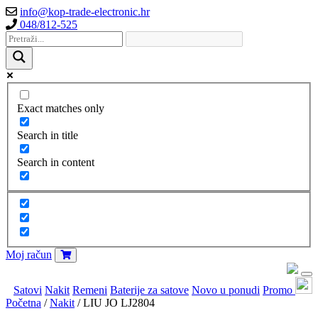
info@kop-trade-electronic.hr
048/812-525
Exact matches only
Search in title
Search in content
Moj račun
Satovi
Nakit
Remeni
Baterije za satove
Novo u ponudi
Promo
Početna
/
Nakit
/ LIU JO LJ2804