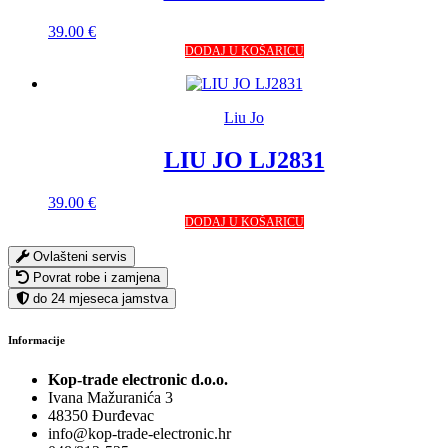
39.00
€
DODAJ U KOŠARICU
Liu Jo
LIU JO LJ2831
39.00
€
DODAJ U KOŠARICU
Ovlašteni servis
Povrat robe i zamjena
do 24 mjeseca jamstva
Informacije
Kop-trade electronic d.o.o.
Ivana Mažuranića 3
48350 Đurđevac
info@kop-trade-electronic.hr