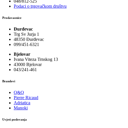
048/812-525
Podaci o trgovačkom društvu
Prodavaonice
Đurđevac
Trg Sv Jurja 1
48350 Đurđevac
099/451-6321
Bjelovar
Ivana Viteza Trnskog 13
43000 Bjelovar
043/241-461
Brandovi
Q&Q
Pierre Ricaud
Adriatica
Manoki
Uvjeti poslovanja