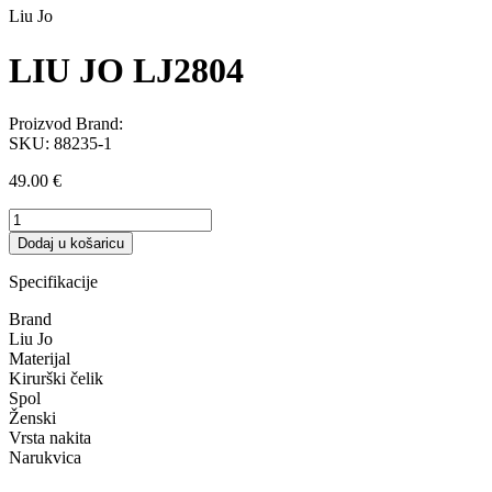
Liu Jo
LIU JO LJ2804
Proizvod Brand:
SKU:
88235-1
49.00
€
LIU
JO
Dodaj u košaricu
LJ2804
količina
Specifikacije
Brand
Liu Jo
Materijal
Kirurški čelik
Spol
Ženski
Vrsta nakita
Narukvica