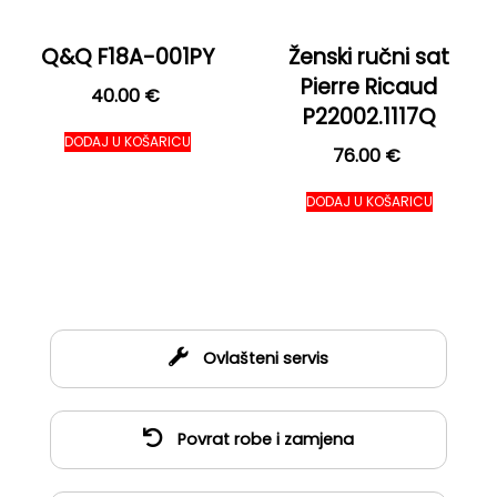
Q&Q F18A-001PY
Ženski ručni sat
Pierre Ricaud
40.00
€
P22002.1117Q
DODAJ U KOŠARICU
76.00
€
DODAJ U KOŠARICU
Ovlašteni servis
Povrat robe i zamjena