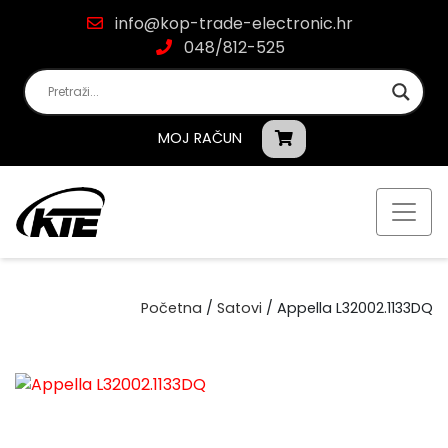
info@kop-trade-electronic.hr
048/812-525
MOJ RAČUN
Početna
/
Satovi
/ Appella L32002.1133DQ