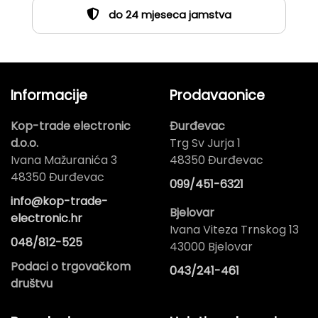
do 24 mjeseca jamstva
Informacije
Prodavaonice
Kop-trade electronic
Đurđevac
d.o.o.
Trg Sv Jurja 1
Ivana Mažuranića 3
48350 Đurđevac
48350 Đurđevac
099/451-6321
info@kop-trade-
Bjelovar
electronic.hr
Ivana Viteza Trnskog 13
048/812-525
43000 Bjelovar
Podaci o trgovačkom
043/241-461
društvu