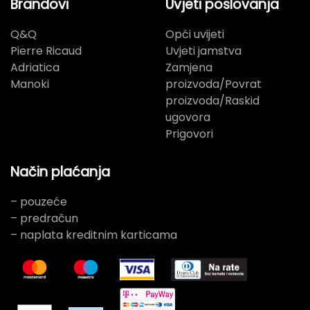
Brandovi
Uvjeti poslovanja
Q&Q
Opći uvijeti
Pierre Ricaud
Uvjeti jamstva
Adriatica
Zamjena
Manoki
proizvoda/Povrat
proizvoda/Raskid
ugovora
Prigovori
Način plaćanja
– pouzeće
– predračun
– naplata kreditnim karticama