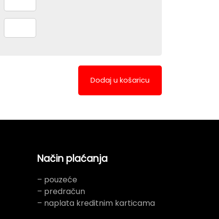
Dodaj u košaricu
Način plaćanja
– pouzeće
– predračun
– naplata kreditnim karticama