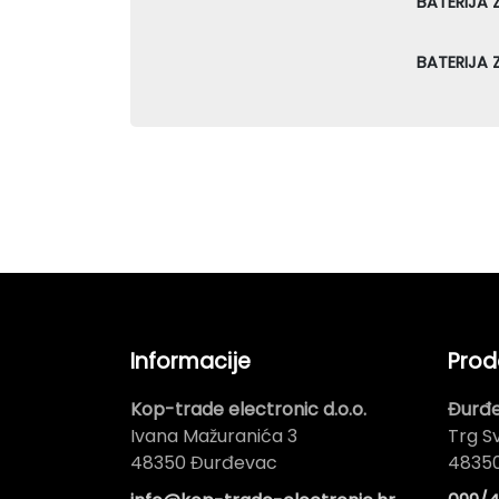
BATERIJA 
BATERIJA 
Informacije
Prod
Kop-trade electronic d.o.o.
Đurđ
Ivana Mažuranića 3
Trg Sv
48350 Đurđevac
4835