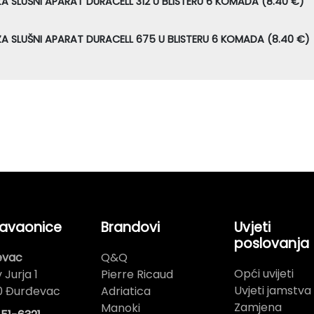
ZA SLUŠNI APARAT DURACELL 312 U BLISTERU 6 KOMADA (8.40 €)
ZA SLUŠNI APARAT DURACELL 675 U BLISTERU 6 KOMADA (8.40 €)
avaonice
Brandovi
Uvjeti
poslovanja
evac
Q&Q
Opći uvijeti
 Jurja 1
Pierre Ricaud
Uvjeti jamstva
0 Đurđevac
Adriatica
Zamjena
Manoki