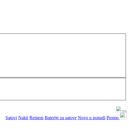
Satovi
Nakit
Remeni
Baterije za satove
Novo u ponudi
Promo