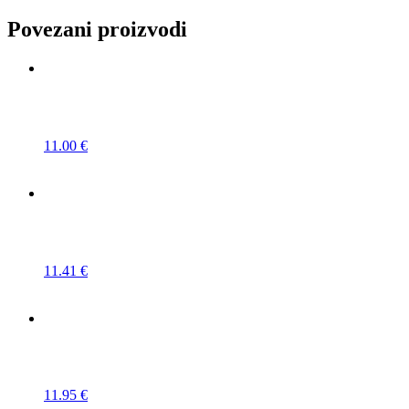
Povezani proizvodi
11.00
€
11.41
€
11.95
€