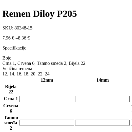
Remen Diloy P205
SKU:
80348-15
Raspon
7.96
€
–
8.36
€
cijena:
Specifikacije
od
7.96 €
Boje
do
Crna 1, Crvena 6, Tamno smeđa 2, Bijela 22
8.36 €
Veličina remena
12, 14, 16, 18, 20, 22, 24
12mm
14mm
Bijela
22
Crna 1
Crvena
6
Tamno
smeđa
2