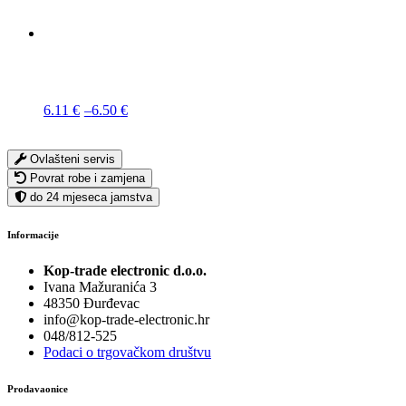
Raspon
6.11
€
–
6.50
€
cijena:
od
6.11 €
Ovlašteni servis
do
Povrat robe i zamjena
6.50 €
do 24 mjeseca jamstva
Informacije
Kop-trade electronic d.o.o.
Ivana Mažuranića 3
48350 Đurđevac
info@kop-trade-electronic.hr
048/812-525
Podaci o trgovačkom društvu
Prodavaonice