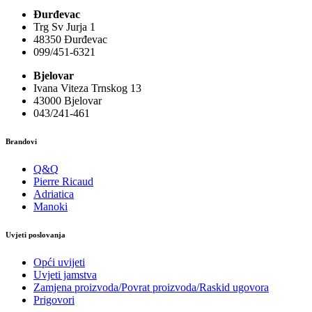
Đurđevac
Trg Sv Jurja 1
48350 Đurđevac
099/451-6321
Bjelovar
Ivana Viteza Trnskog 13
43000 Bjelovar
043/241-461
Brandovi
Q&Q
Pierre Ricaud
Adriatica
Manoki
Uvjeti poslovanja
Opći uvijeti
Uvjeti jamstva
Zamjena proizvoda/Povrat proizvoda/Raskid ugovora
Prigovori