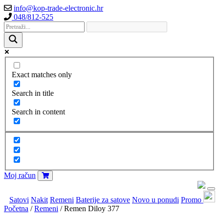
info@kop-trade-electronic.hr
048/812-525
Exact matches only
Search in title
Search in content
Moj račun
Satovi
Nakit
Remeni
Baterije za satove
Novo u ponudi
Promo
Početna
/
Remeni
/ Remen Diloy 377