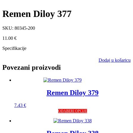
Remen Diloy 377
SKU:
80345-200
11.00
€
Specifikacije
Dodaj u košaricu
Povezani proizvodi
Remen Diloy 379
7.43
€
Ovaj
ODABERI OPCIJE
proizvod
ima
više
varijanti.