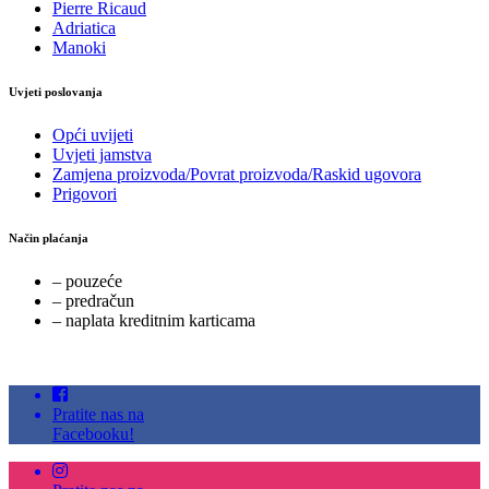
Pierre Ricaud
Adriatica
Manoki
Uvjeti poslovanja
Opći uvijeti
Uvjeti jamstva
Zamjena proizvoda/Povrat proizvoda/Raskid ugovora
Prigovori
Način plaćanja
– pouzeće
– predračun
– naplata kreditnim karticama
Pratite nas na
Facebooku!