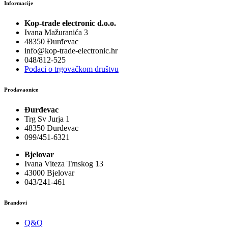
Informacije
mogu
odabrati
Kop-trade electronic d.o.o.
na
Ivana Mažuranića 3
stranici
48350 Đurđevac
proizvoda
info@kop-trade-electronic.hr
048/812-525
Podaci o trgovačkom društvu
Prodavaonice
Đurđevac
Trg Sv Jurja 1
48350 Đurđevac
099/451-6321
Bjelovar
Ivana Viteza Trnskog 13
43000 Bjelovar
043/241-461
Brandovi
Q&Q