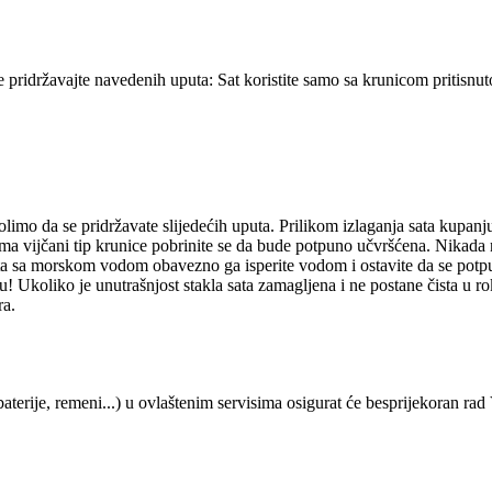
se pridržavajte navedenih uputa: Sat koristite samo sa krunicom pritisn
molimo da se pridržavate slijedećih uputa. Prilikom izlaganja sata kupan
t ima vijčani tip krunice pobrinite se da bude potpuno učvršćena. Nikada
 sa morskom vodom obavezno ga isperite vodom i ostavite da se potpuno 
! Ukoliko je unutrašnjost stakla sata zamagljena i ne postane čista u r
ra.
aterije, remeni...) u ovlaštenim servisima osigurat će besprijekoran rad