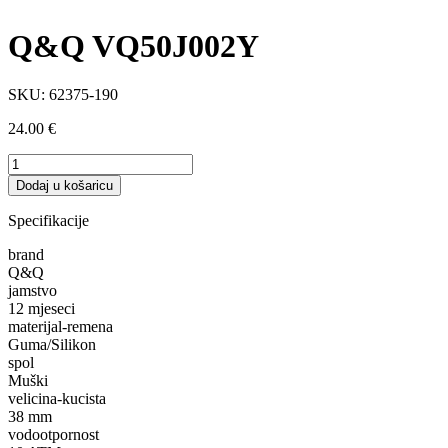
Q&Q VQ50J002Y
SKU:
62375-190
24.00
€
Q&Q
VQ50J002Y
Dodaj u košaricu
količina
Specifikacije
brand
Q&Q
jamstvo
12 mjeseci
materijal-remena
Guma/Silikon
spol
Muški
velicina-kucista
38 mm
vodootpornost