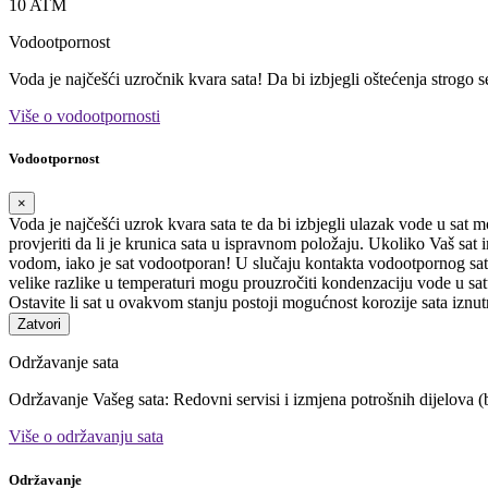
10 ATM
Vodootpornost
Voda je najčešći uzročnik kvara sata! Da bi izbjegli oštećenja strogo 
Više o vodootpornosti
Vodootpornost
×
Voda je najčešći uzrok kvara sata te da bi izbjegli ulazak vode u sat 
provjeriti da li je krunica sata u ispravnom položaju. Ukoliko Vaš sa
vodom, iako je sat vodootporan! U slučaju kontakta vodootpornog sata
velike razlike u temperaturi mogu prouzročiti kondenzaciju vode u satu
Ostavite li sat u ovakvom stanju postoji mogućnost korozije sata iznut
Zatvori
Održavanje sata
Održavanje Vašeg sata: Redovni servisi i izmjena potrošnih dijelova (b
Više o održavanju sata
Održavanje