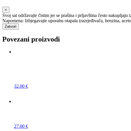
×
Svoj sat održavajte čistim jer se prašina i prljavština često nakupljaju 
Napomena: Izbjegavajte uporabu otapala (razrjeđivača, benzina, acetona i
Zatvori
Povezani proizvodi
32.00
€
27.00
€