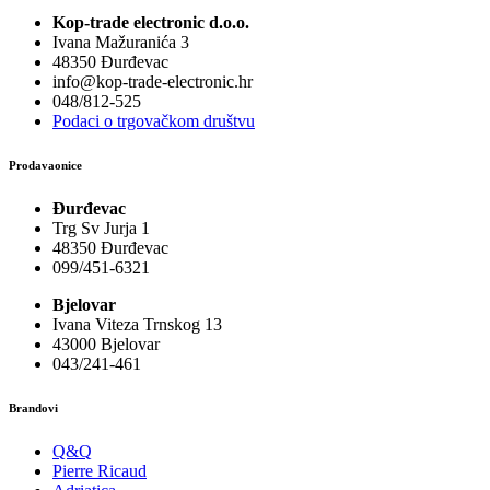
Kop-trade electronic d.o.o.
Ivana Mažuranića 3
48350 Đurđevac
info@kop-trade-electronic.hr
048/812-525
Podaci o trgovačkom društvu
Prodavaonice
Đurđevac
Trg Sv Jurja 1
48350 Đurđevac
099/451-6321
Bjelovar
Ivana Viteza Trnskog 13
43000 Bjelovar
043/241-461
Brandovi
Q&Q
Pierre Ricaud