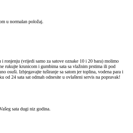
utom u normalan položaj.
ju i ronjenju (vrijedi samo za satove oznake 10 i 20 bara) molimo
 ne rukujte krunicom i gumbima sata sa vlažnim prstima ili pod
osuši. Izbjegavajte tuširanje sa satom jer toplina, vodena para i
oku od 24 sata sat odmah odnesite u ovlašteni servis na popravak!
 Vašeg sata dugi niz godina.