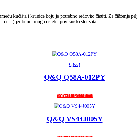
između kućišta i krunice koju je potrebno redovito čistiti. Za čišćenje prl
 sl.) jer bi oni mogli oštetiti površinski sloj sata.
Q&Q
Q&Q Q58A-012PY
DODAJ U KOŠARICU
Q&Q VS44J005Y