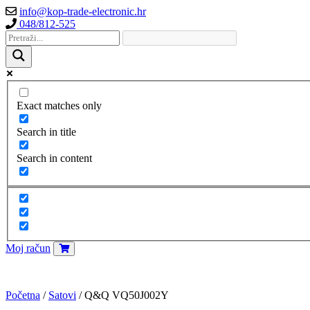
info@kop-trade-electronic.hr
048/812-525
Exact matches only
Search in title
Search in content
Moj račun
Početna
/
Satovi
/ Q&Q VQ50J002Y