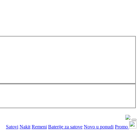
Satovi
Nakit
Remeni
Baterije za satove
Novo u ponudi
Promo