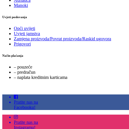
Adriatica
Manoki
Uvjeti poslovanja
Opći uvijeti
Uvjeti jamstva
Zamjena proizvoda/Povrat proizvoda/Raskid ugovora
Prigovori
Način plaćanja
– pouzeće
– predračun
– naplata kreditnim karticama
Pratite nas na
Facebooku!
Pratite nas na
Instagramu!