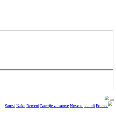
Satovi
Nakit
Remeni
Baterije za satove
Novo u ponudi
Promo