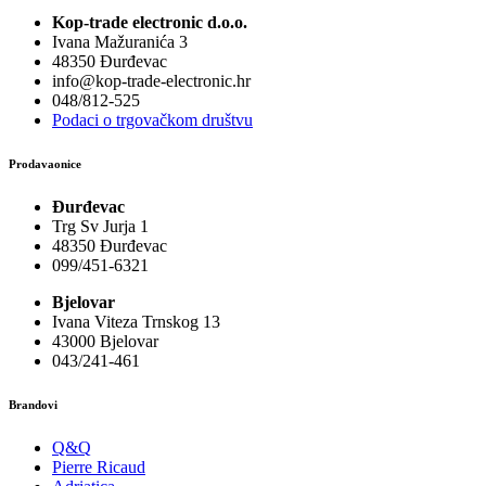
Kop-trade electronic d.o.o.
Ivana Mažuranića 3
48350 Đurđevac
info@kop-trade-electronic.hr
048/812-525
Podaci o trgovačkom društvu
Prodavaonice
Đurđevac
Trg Sv Jurja 1
48350 Đurđevac
099/451-6321
Bjelovar
Ivana Viteza Trnskog 13
43000 Bjelovar
043/241-461
Brandovi
Q&Q
Pierre Ricaud