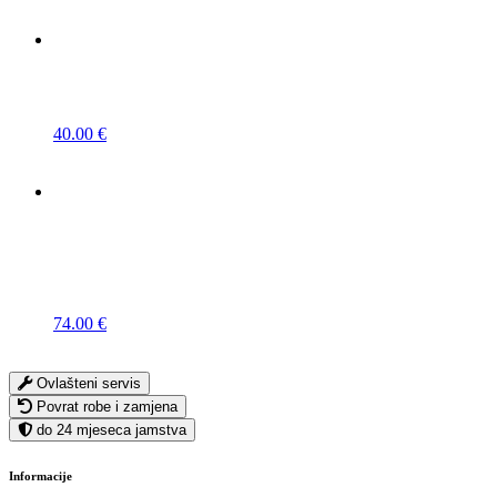
40.00
€
74.00
€
Ovlašteni servis
Povrat robe i zamjena
do 24 mjeseca jamstva
Informacije