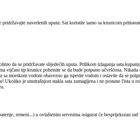
se pridržavajte navedenih uputa: Sat koristite samo sa krunicom pritisn
molimo da se pridržavate slijedećih uputa. Prilikom izlaganja sata kupan
t ima vijčani tip krunice pobrinite se da bude potpuno učvršćena. Nikada
 sa morskom vodom obavezno ga isperite vodom i ostavite da se potpuno 
! Ukoliko je unutrašnjost stakla sata zamagljena i ne postane čista u r
ra.
aterije, remeni...) u ovlaštenim servisima osigurat će besprijekoran rad