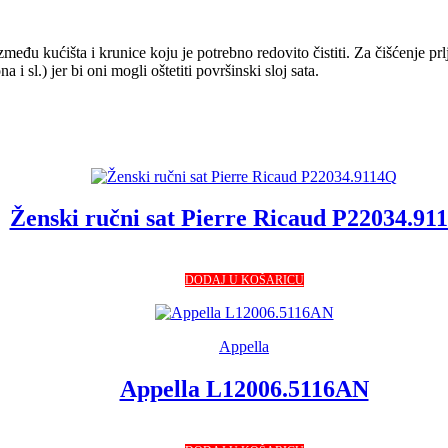
između kućišta i krunice koju je potrebno redovito čistiti. Za čišćenje prl
 sl.) jer bi oni mogli oštetiti površinski sloj sata.
Ženski ručni sat Pierre Ricaud P22034.91
DODAJ U KOŠARICU
Appella
Appella L12006.5116AN