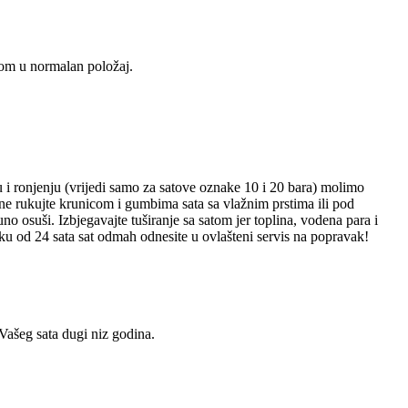
utom u normalan položaj.
ju i ronjenju (vrijedi samo za satove oznake 10 i 20 bara) molimo
 ne rukujte krunicom i gumbima sata sa vlažnim prstima ili pod
osuši. Izbjegavajte tuširanje sa satom jer toplina, vodena para i
oku od 24 sata sat odmah odnesite u ovlašteni servis na popravak!
 Vašeg sata dugi niz godina.