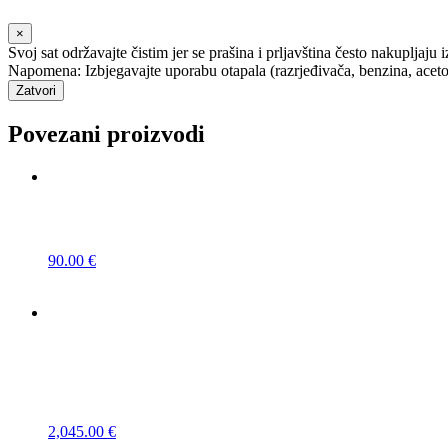
×
Svoj sat održavajte čistim jer se prašina i prljavština često nakupljaju 
Napomena: Izbjegavajte uporabu otapala (razrjeđivača, benzina, acetona i
Zatvori
Povezani proizvodi
90.00
€
2,045.00
€