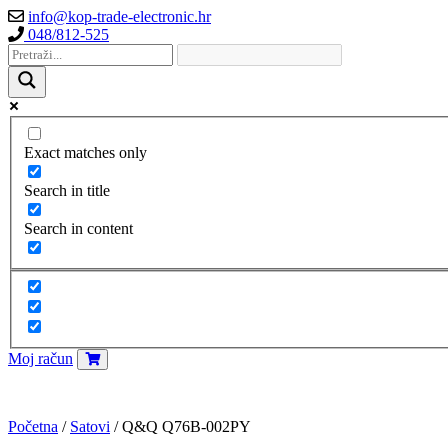
info@kop-trade-electronic.hr
048/812-525
Exact matches only
Search in title
Search in content
Moj račun
Početna
/
Satovi
/ Q&Q Q76B-002PY