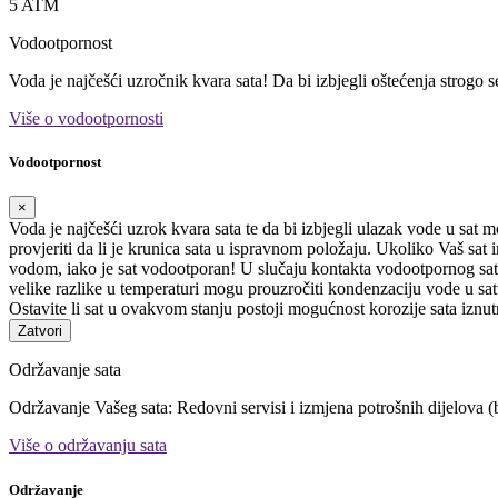
5 ATM
Vodootpornost
Voda je najčešći uzročnik kvara sata! Da bi izbjegli oštećenja strogo 
Više o vodootpornosti
Vodootpornost
×
Voda je najčešći uzrok kvara sata te da bi izbjegli ulazak vode u sat 
provjeriti da li je krunica sata u ispravnom položaju. Ukoliko Vaš sa
vodom, iako je sat vodootporan! U slučaju kontakta vodootpornog sata
velike razlike u temperaturi mogu prouzročiti kondenzaciju vode u satu
Ostavite li sat u ovakvom stanju postoji mogućnost korozije sata iznut
Zatvori
Održavanje sata
Održavanje Vašeg sata: Redovni servisi i izmjena potrošnih dijelova (b
Više o održavanju sata
Održavanje