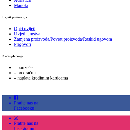
Adriatica
Manoki
Uvjeti poslovanja
Opći uvijeti
Uvjeti jamstva
Zamjena proizvoda/Povrat proizvoda/Raskid ugovora
Prigovori
Način plaćanja
– pouzeće
– predračun
– naplata kreditnim karticama
Pratite nas na
Facebooku!
Pratite nas na
Instagramu!