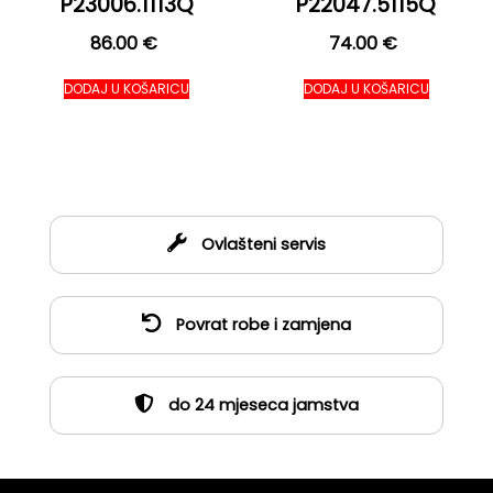
P23006.1113Q
P22047.5115Q
86.00
€
74.00
€
DODAJ U KOŠARICU
DODAJ U KOŠARICU
Ovlašteni servis
Povrat robe i zamjena
do 24 mjeseca jamstva