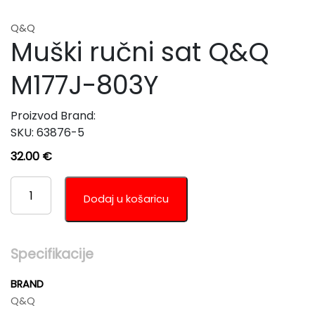
Q&Q
Muški ručni sat Q&Q
M177J-803Y
Proizvod Brand:
SKU:
63876-5
32.00
€
MUŠKI
RUČNI
Dodaj u košaricu
SAT
Q&Q
M177J-
Specifikacije
803Y
KOLIČINA
BRAND
Q&Q