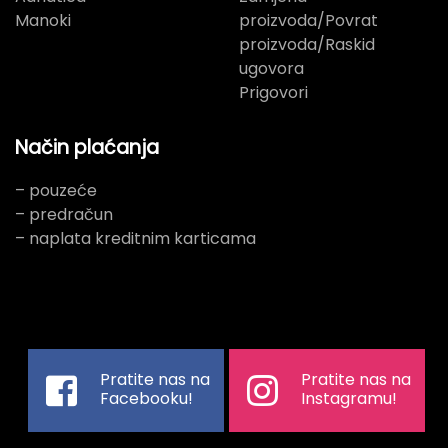
Manoki
proizvoda/Povrat
proizvoda/Raskid
ugovora
Prigovori
Način plaćanja
– pouzeće
– predračun
– naplata kreditnim karticama
Pratite nas na
Pratite nas na
Facebooku!
Instagramu!