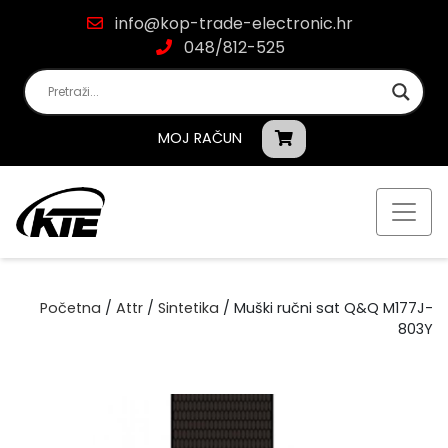
info@kop-trade-electronic.hr
048/812-525
MOJ RAČUN
Početna
/
Attr
/
Sintetika
/ Muški ručni sat Q&Q M177J-
803Y