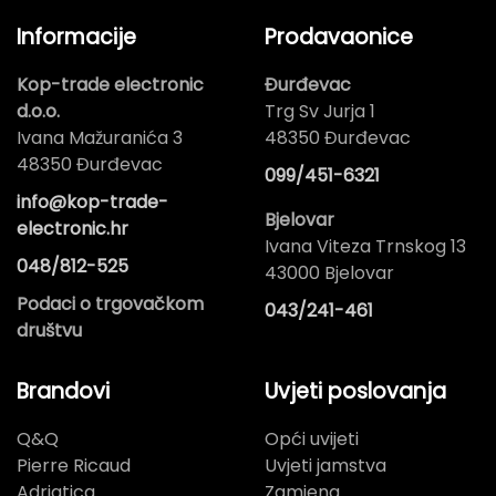
Informacije
Prodavaonice
Kop-trade electronic
Đurđevac
d.o.o.
Trg Sv Jurja 1
Ivana Mažuranića 3
48350 Đurđevac
48350 Đurđevac
099/451-6321
info@kop-trade-
Bjelovar
electronic.hr
Ivana Viteza Trnskog 13
048/812-525
43000 Bjelovar
Podaci o trgovačkom
043/241-461
društvu
Brandovi
Uvjeti poslovanja
Q&Q
Opći uvijeti
Pierre Ricaud
Uvjeti jamstva
Adriatica
Zamjena