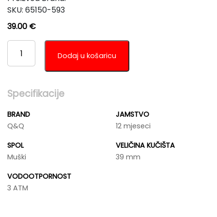
SKU:
65150-593
39.00
€
Q&Q
C59A-
Dodaj u košaricu
001PY
KOLIČINA
Specifikacije
BRAND
JAMSTVO
Q&Q
12 mjeseci
SPOL
VELIČINA KUČIŠTA
Muški
39 mm
VODOOTPORNOST
3 ATM