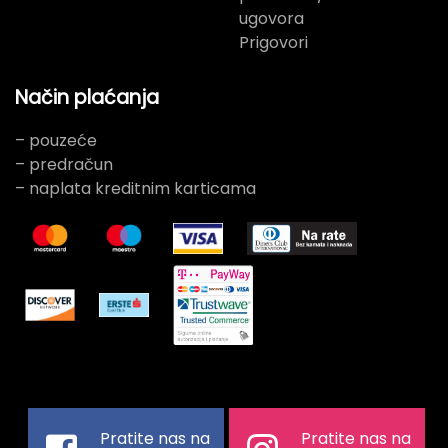
ugovora
Prigovori
Način plaćanja
– pouzeće
– predračun
– naplata kreditnim karticama
Pratite nas na
Pratite nas na