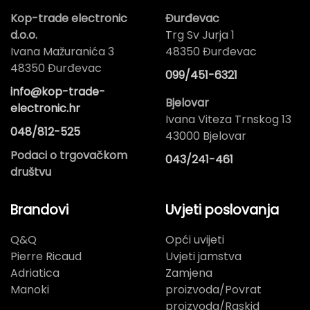
Kop-trade electronic
Đurđevac
d.o.o.
Trg Sv Jurja 1
Ivana Mažuranića 3
48350 Đurđevac
48350 Đurđevac
099/451-6321
info@kop-trade-
Bjelovar
electronic.hr
Ivana Viteza Trnskog 13
048/812-525
43000 Bjelovar
Podaci o trgovačkom
043/241-461
društvu
Brandovi
Uvjeti poslovanja
Q&Q
Opći uvijeti
Pierre Ricaud
Uvjeti jamstva
Adriatica
Zamjena
Manoki
proizvoda/Povrat
proizvoda/Raskid