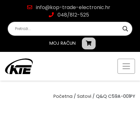
info@kop-trade-electronic.hr
048/812-525
MOJ RAČUN
Početna
/
Satovi
/ Q&Q C59A-001PY