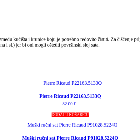
između kućišta i krunice koju je potrebno redovito čistiti. Za čišćenje prl
 sl.) jer bi oni mogli oštetiti površinski sloj sata.
Pierre Ricaud P22163.5133Q
82.00
€
DODAJ U KOŠARICU
Muški ručni sat Pierre Ricaud P91028.5224Q