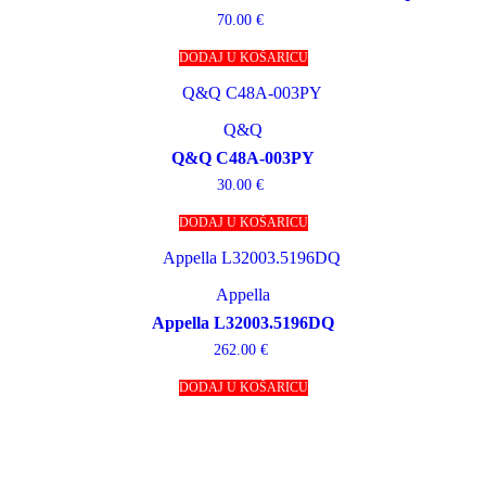
70.00
€
DODAJ U KOŠARICU
Q&Q
Q&Q C48A-003PY
30.00
€
DODAJ U KOŠARICU
Appella
Appella L32003.5196DQ
262.00
€
DODAJ U KOŠARICU