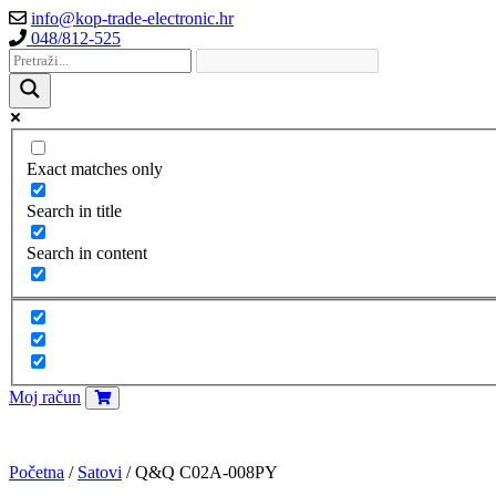
info@kop-trade-electronic.hr
048/812-525
Exact matches only
Search in title
Search in content
Moj račun
Početna
/
Satovi
/ Q&Q C02A-008PY