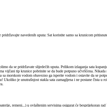
se pridržavajte navedenih uputa: Sat koristite samo sa krunicom pritisn
molimo da se pridržavate slijedećih uputa. Prilikom izlaganja sata kupan
t ima vijčani tip krunice pobrinite se da bude potpuno učvršćena. Nikada
 sa morskom vodom obavezno ga isperite vodom i ostavite da se potpuno 
! Ukoliko je unutrašnjost stakla sata zamagljena i ne postane čista u r
ra.
aterije, remeni...) u ovlaštenim servisima osigurat će besprijekoran rad