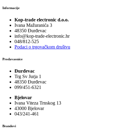
Informacije
Kop-trade electronic d.o.o.
Ivana Mažuranića 3
48350 Đurđevac
info@kop-trade-electronic.hr
048/812-525
Podaci o trgovačkom društvu
Prodavaonice
Đurđevac
Trg Sv Jurja 1
48350 Đurđevac
099/451-6321
Bjelovar
Ivana Viteza Trnskog 13
43000 Bjelovar
043/241-461
Brandovi