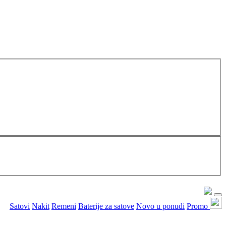
Satovi
Nakit
Remeni
Baterije za satove
Novo u ponudi
Promo