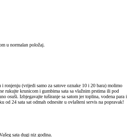
utom u normalan položaj.
ju i ronjenju (vrijedi samo za satove oznake 10 i 20 bara) molimo
 ne rukujte krunicom i gumbima sata sa vlažnim prstima ili pod
osuši. Izbjegavajte tuširanje sa satom jer toplina, vodena para i
oku od 24 sata sat odmah odnesite u ovlašteni servis na popravak!
 Vašeg sata dugi niz godina.