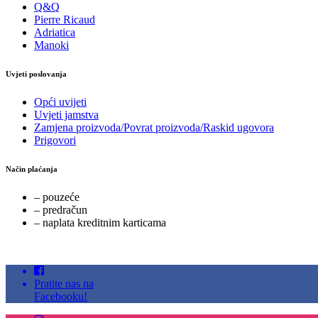
Q&Q
Pierre Ricaud
Adriatica
Manoki
Uvjeti poslovanja
Opći uvijeti
Uvjeti jamstva
Zamjena proizvoda/Povrat proizvoda/Raskid ugovora
Prigovori
Način plaćanja
– pouzeće
– predračun
– naplata kreditnim karticama
Pratite nas na
Facebooku!