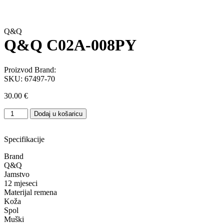
Q&Q
Q&Q C02A-008PY
Proizvod Brand:
SKU:
67497-70
30.00
€
Q&Q
Dodaj u košaricu
C02A-
008PY
količina
Specifikacije
Brand
Q&Q
Jamstvo
12 mjeseci
Materijal remena
Koža
Spol
Muški