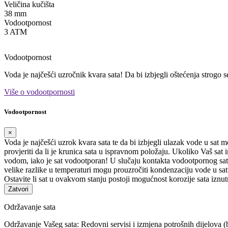
Veličina kučišta
38 mm
Vodootpornost
3 ATM
Vodootpornost
Voda je najčešći uzročnik kvara sata! Da bi izbjegli oštećenja strogo 
Više o vodootpornosti
Vodootpornost
×
Voda je najčešći uzrok kvara sata te da bi izbjegli ulazak vode u sat 
provjeriti da li je krunica sata u ispravnom položaju. Ukoliko Vaš sa
vodom, iako je sat vodootporan! U slučaju kontakta vodootpornog sata
velike razlike u temperaturi mogu prouzročiti kondenzaciju vode u satu
Ostavite li sat u ovakvom stanju postoji mogućnost korozije sata iznut
Zatvori
Održavanje sata
Održavanje Vašeg sata: Redovni servisi i izmjena potrošnih dijelova (b