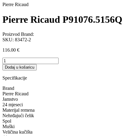
Pierre Ricaud
Pierre Ricaud P91076.5156Q
Proizvod Brand:
SKU:
83472-2
116.00
€
Pierre
Ricaud
Dodaj u košaricu
P91076.5156Q
količina
Specifikacije
Brand
Pierre Ricaud
Jamstvo
24 mjeseci
Materijal remena
Nehrđajući čelik
Spol
Muški
Veličina kučišta