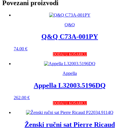
Povezani proizvodi
Q&Q
Q&Q C73A-001PY
74.00
€
DODAJ U KOŠARICU
Appella
Appella L32003.5196DQ
262.00
€
DODAJ U KOŠARICU
Ženski ručni sat Pierre Ricaud