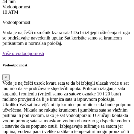
44 mm
Vodootpornost
10 ATM
Vodootpornost
Voda je najčešći uzročnik kvara sata! Da bi izbjegli oštećenja strogo
se pridržavajte navedenih uputa: Sat koristite samo sa krunicom
pritisnutom u normalan položaj.
Više o vodootpornosti
Vodootpornost
×
Voda je najčešći uzrok kvara sata te da bi izbjegli ulazak vode u sat
molimo da se pridržavate slijedećih uputa. Prilikom izlaganja sata
kupanju i ronjenju (vrijedi samo za satove oznake 10 i 20 bara)
molimo provjeriti da li je krunica sata u ispravnom položaju.
Ukoliko Vaš sat ima vijčani tip krunice pobrinite se da bude potpuno
učvršćena. Nikada ne rukujte krunicom i gumbima sata sa vlažnim
prstima ili pod vodom, iako je sat vodootporan! U slučaju kontakta
vodootpornog sata sa morskom vodom obavezno ga isperite vodom
i ostavite da se potpuno osuši. Izbjegavajte tuširanje sa satom jer
toplina, vodena para i velike razlike u temperaturi mogu prouzročiti