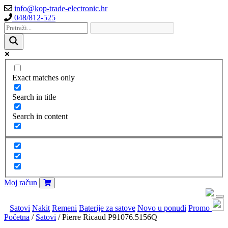
info@kop-trade-electronic.hr
048/812-525
Exact matches only
Search in title
Search in content
Moj račun
Satovi
Nakit
Remeni
Baterije za satove
Novo u ponudi
Promo
Početna
/
Satovi
/ Pierre Ricaud P91076.5156Q