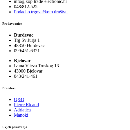
info@kop-trade-electronic.hr
048/812-525
Podaci o trgovačkom društvu
Prodavaonice
Đurđevac
Trg Sv Jurja 1
48350 Đurđevac
099/451-6321
Bjelovar
Ivana Viteza Trnskog 13
43000 Bjelovar
043/241-461
Brandovi
Q&Q
Pierre Ricaud
Adriatica
Manoki
Uvjeti poslovanja