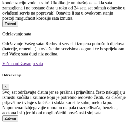
kondenzaciju vode u satu! Ukoliko je unutrašnjost stakla sata
zamagljena i ne postane čista u roku od 24 sata sat odmah odnesite u
ovlašteni servis na popravak! Ostavite li sat u ovakvom stanju
postoji mogućnost korozije sata iznutra.
Zatvori
Održavanje sata
Održavanje Vašeg sata: Redovni servisi i izmjena potrošnih dijelova
(baterije, remeni...) u ovlaštenim servisima osigurat će besprijekoran
rad Vašeg sata dugi niz godina.
Više o održavanju sata
Održavanje
×
Svoj sat održavajte čistim jer se prašina i prljavština često nakupljaju
između kućišta i krunice koju je potrebno redovito čistiti. Za čišćenje
prljavštine i vlage s kućišta i stakla koristite suhu, meku krpu.
Napomena: Izbjegavajte uporabu otapala (razrjeđivača, benzina,
acetona i sl.) jer bi oni mogli oštetiti površinski sloj sata.
Zatvori