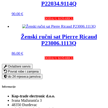
P22034.9114Q
90.00
€
DODAJ U KOŠARICU
Ženski ručni sat Pierre Ricaud
P23006.1113Q
86.00
€
DODAJ U KOŠARICU
Ovlašteni servis
Povrat robe i zamjena
do 24 mjeseca jamstva
Informacije
Kop-trade electronic d.o.o.
Ivana Mažuranića 3
48350 Đurđevac