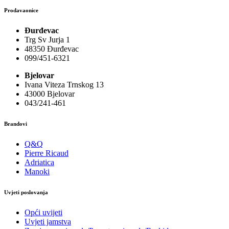
Prodavaonice
Đurđevac
Trg Sv Jurja 1
48350 Đurđevac
099/451-6321
Bjelovar
Ivana Viteza Trnskog 13
43000 Bjelovar
043/241-461
Brandovi
Q&Q
Pierre Ricaud
Adriatica
Manoki
Uvjeti poslovanja
Opći uvijeti
Uvjeti jamstva