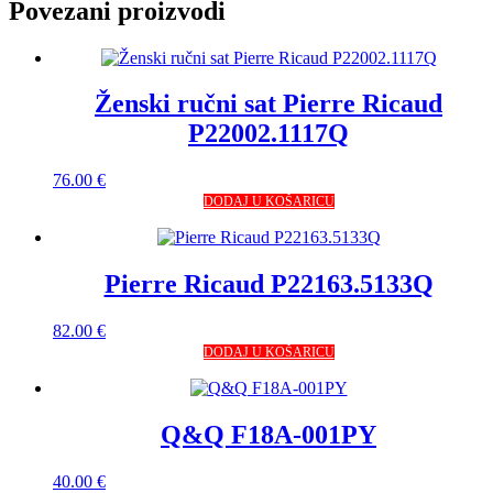
Povezani proizvodi
Ženski ručni sat Pierre Ricaud
P22002.1117Q
76.00
€
DODAJ U KOŠARICU
Pierre Ricaud P22163.5133Q
82.00
€
DODAJ U KOŠARICU
Q&Q F18A-001PY
40.00
€