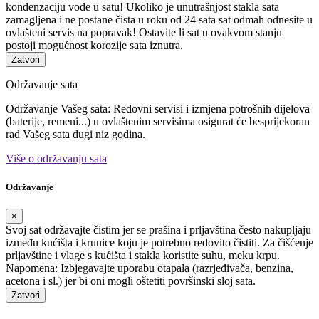
kondenzaciju vode u satu! Ukoliko je unutrašnjost stakla sata
zamagljena i ne postane čista u roku od 24 sata sat odmah odnesite u
ovlašteni servis na popravak! Ostavite li sat u ovakvom stanju
postoji mogućnost korozije sata iznutra.
Zatvori
Održavanje sata
Održavanje Vašeg sata: Redovni servisi i izmjena potrošnih dijelova
(baterije, remeni...) u ovlaštenim servisima osigurat će besprijekoran
rad Vašeg sata dugi niz godina.
Više o održavanju sata
Održavanje
×
Svoj sat održavajte čistim jer se prašina i prljavština često nakupljaju
između kućišta i krunice koju je potrebno redovito čistiti. Za čišćenje
prljavštine i vlage s kućišta i stakla koristite suhu, meku krpu.
Napomena: Izbjegavajte uporabu otapala (razrjeđivača, benzina,
acetona i sl.) jer bi oni mogli oštetiti površinski sloj sata.
Zatvori