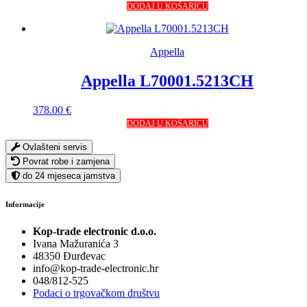
DODAJ U KOŠARICU
Appella
Appella L70001.5213CH
378.00
€
DODAJ U KOŠARICU
Ovlašteni servis
Povrat robe i zamjena
do 24 mjeseca jamstva
Informacije
Kop-trade electronic d.o.o.
Ivana Mažuranića 3
48350 Đurđevac
info@kop-trade-electronic.hr
048/812-525
Podaci o trgovačkom društvu