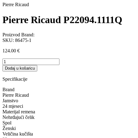
Pierre Ricaud
Pierre Ricaud P22094.1111Q
Proizvod Brand:
SKU:
86475-1
124.00
€
Pierre
Ricaud
Dodaj u košaricu
P22094.1111Q
količina
Specifikacije
Brand
Pierre Ricaud
Jamstvo
24 mjeseci
Materijal remena
Nehrđajući čelik
Spol
Ženski
Veličina kučišta