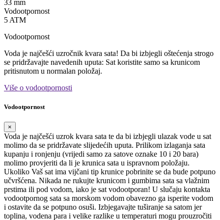
33 mm
Vodootpornost
5 ATM
Vodootpornost
Voda je najčešći uzročnik kvara sata! Da bi izbjegli oštećenja strogo
se pridržavajte navedenih uputa: Sat koristite samo sa krunicom
pritisnutom u normalan položaj.
Više o vodootpornosti
Vodootpornost
×
Voda je najčešći uzrok kvara sata te da bi izbjegli ulazak vode u sat
molimo da se pridržavate slijedećih uputa. Prilikom izlaganja sata
kupanju i ronjenju (vrijedi samo za satove oznake 10 i 20 bara)
molimo provjeriti da li je krunica sata u ispravnom položaju.
Ukoliko Vaš sat ima vijčani tip krunice pobrinite se da bude potpuno
učvršćena. Nikada ne rukujte krunicom i gumbima sata sa vlažnim
prstima ili pod vodom, iako je sat vodootporan! U slučaju kontakta
vodootpornog sata sa morskom vodom obavezno ga isperite vodom
i ostavite da se potpuno osuši. Izbjegavajte tuširanje sa satom jer
toplina, vodena para i velike razlike u temperaturi mogu prouzročiti