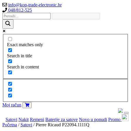
info@kop-trade-electronic.hr
048/812-525
Exact matches only
Search in title
Search in content
Moj račun
Satovi
Nakit
Remeni
Baterije za satove
Novo u ponudi
Promo
Početna
/
Satovi
/ Pierre Ricaud P22094.1111Q