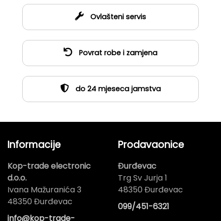
Ovlašteni servis
Povrat robe i zamjena
do 24 mjeseca jamstva
Informacije
Prodavaonice
Kop-trade electronic
Đurđevac
d.o.o.
Trg Sv Jurja 1
Ivana Mažuranića 3
48350 Đurđevac
48350 Đurđevac
099/451-6321
info@kop-trade-