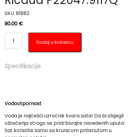
Ricaud P22047.9117Q
SKU:
81882
90.00
€
ŽENSKI
RUČNI
Dodaj u košaricu
SAT
PIERRE
RICAUD
Specifikacije
P22047.9117Q
KOLIČINA
Vodootpornost
Voda je najčešći uzročnik kvara sata! Da bi izbjegli
oštećenja strogo se pridržavajte navedenih uputa:
Sat koristite samo sa krunicom pritisnutom u