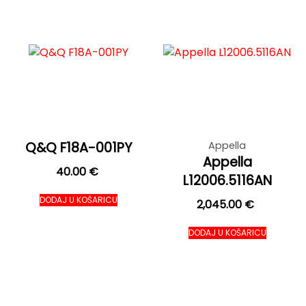
Q&Q F18A-001PY
Appella
Appella
40.00
€
L12006.5116AN
DODAJ U KOŠARICU
2,045.00
€
DODAJ U KOŠARICU