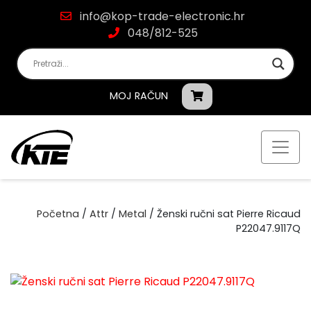
info@kop-trade-electronic.hr
048/812-525
MOJ RAČUN
Početna
/
Attr
/
Metal
/ Ženski ručni sat Pierre Ricaud
P22047.9117Q