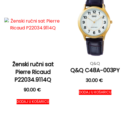
Ženski ručni sat
Q&Q
Q&Q C48A-003PY
Pierre Ricaud
P22034.9114Q
30.00
€
90.00
€
DODAJ U KOŠARICU
DODAJ U KOŠARICU