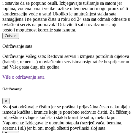
i ostavite da se potpuno osuši. Izbjegavajte tuširanje sa satom jer
toplina, vodena para i velike razlike u temperaturi mogu prouzročiti
kondenzaciju vode u satu! Ukoliko je unutrašnjost stakla sata
zamagljena i ne postane čista u roku od 24 sata sat odmah odnesite u
ovlašteni servis na popravak! Ostavite li sat u ovakvom stanju
postoji mogućnost korozije sata iznutra.
Zatvori
Održavanje sata
Održavanje Vašeg sata: Redovni servisi i izmjena potrošnih dijelova
(baterije, remeni...) u ovlaštenim servisima osigurat će besprijekoran
rad Vašeg sata dugi niz godina.
Više o održavanju sata
Održavanje
×
Svoj sat održavajte čistim jer se prašina i prljavština često nakupljaju
između kućišta i krunice koju je potrebno redovito čistiti. Za čišćenje
prljavštine i vlage s kućišta i stakla koristite suhu, meku krpu.
Napomena: Izbjegavajte uporabu otapala (razrjeđivača, benzina,
acetona i sl.) jer bi oni mogli oštetiti površinski sloj sata.