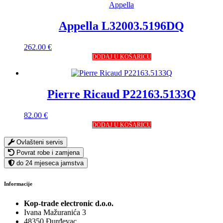
Appella
Appella L32003.5196DQ
262.00
€
DODAJ U KOŠARICU
Pierre Ricaud P22163.5133Q
82.00
€
DODAJ U KOŠARICU
Ovlašteni servis
Povrat robe i zamjena
do 24 mjeseca jamstva
Informacije
Kop-trade electronic d.o.o.
Ivana Mažuranića 3
48350 Đurđevac