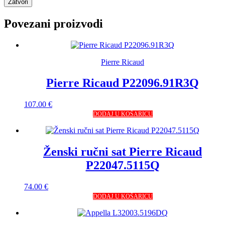
Zatvori
Povezani proizvodi
Pierre Ricaud
Pierre Ricaud P22096.91R3Q
107.00
€
DODAJ U KOŠARICU
Ženski ručni sat Pierre Ricaud
P22047.5115Q
74.00
€
DODAJ U KOŠARICU