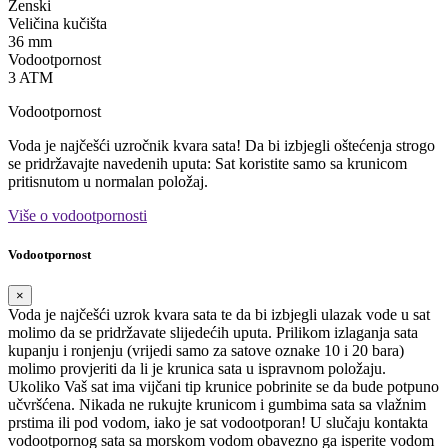
Ženski
Veličina kučišta
36 mm
Vodootpornost
3 ATM
Vodootpornost
Voda je najčešći uzročnik kvara sata! Da bi izbjegli oštećenja strogo
se pridržavajte navedenih uputa: Sat koristite samo sa krunicom
pritisnutom u normalan položaj.
Više o vodootpornosti
Vodootpornost
×
Voda je najčešći uzrok kvara sata te da bi izbjegli ulazak vode u sat
molimo da se pridržavate slijedećih uputa. Prilikom izlaganja sata
kupanju i ronjenju (vrijedi samo za satove oznake 10 i 20 bara)
molimo provjeriti da li je krunica sata u ispravnom položaju.
Ukoliko Vaš sat ima vijčani tip krunice pobrinite se da bude potpuno
učvršćena. Nikada ne rukujte krunicom i gumbima sata sa vlažnim
prstima ili pod vodom, iako je sat vodootporan! U slučaju kontakta
vodootpornog sata sa morskom vodom obavezno ga isperite vodom