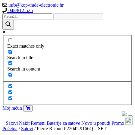
info@kop-trade-electronic.hr
048/812-525
Exact matches only
Search in title
Search in content
Moj račun
Satovi
Nakit
Remeni
Baterije za satove
Novo u ponudi
Promo
Početna
/
Satovi
/ Pierre Ricaud P22045.9166Q – SET