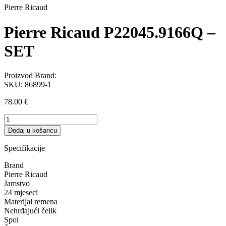
Pierre Ricaud
Pierre Ricaud P22045.9166Q –
SET
Proizvod Brand:
SKU:
86899-1
78.00
€
Pierre
Ricaud
Dodaj u košaricu
P22045.9166Q
-
Specifikacije
SET
količina
Brand
Pierre Ricaud
Jamstvo
24 mjeseci
Materijal remena
Nehrđajući čelik
Spol