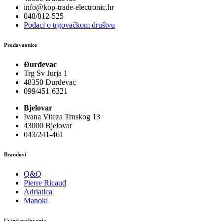
info@kop-trade-electronic.hr
048/812-525
Podaci o trgovačkom društvu
Prodavaonice
Đurđevac
Trg Sv Jurja 1
48350 Đurđevac
099/451-6321
Bjelovar
Ivana Viteza Trnskog 13
43000 Bjelovar
043/241-461
Brandovi
Q&Q
Pierre Ricaud
Adriatica
Manoki
Uvjeti poslovanja