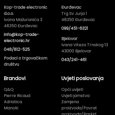
Kop-trade electronic
Đurđevac
d.o.o.
Trg Sv Jurja 1
Ivana Mažuranića 3
48350 Đurđevac
48350 Đurđevac
099/451-6321
info@kop-trade-
Bjelovar
electronic.hr
Ivana Viteza Trnskog 13
048/812-525
43000 Bjelovar
Podaci o trgovačkom
043/241-461
društvu
Brandovi
Uvjeti poslovanja
Q&Q
Opći uvijeti
Pierre Ricaud
Uvjeti jamstva
Adriatica
Zamjena
Manoki
proizvoda/Povrat
proizvoda/Raskid