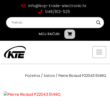
info@kop-trade-electronic.hr
048/812-525
MOJ RAČUN
Početna
/
Satovi
/ Pierre Ricaud P22043.5149Q