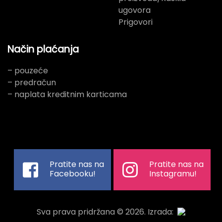
ugovora
Prigovori
Način plaćanja
– pouzeće
– predračun
– naplata kreditnim karticama
Pratite nas na
Pratite nas na
Facebooku!
Instagramu!
Sva prava pridržana © 2026. Izrada: