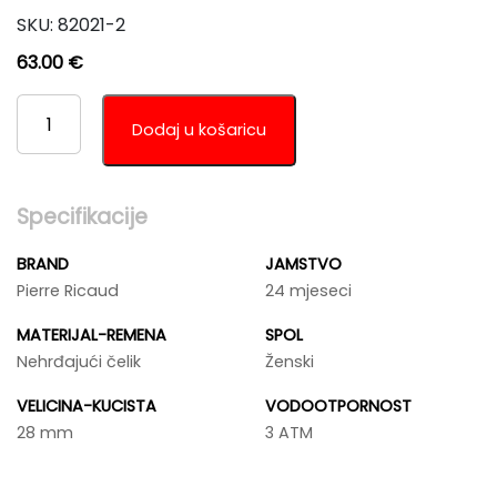
SKU:
82021-2
63.00
€
PIERRE
RICAUD
Dodaj u košaricu
P22043.5149Q
KOLIČINA
Specifikacije
BRAND
JAMSTVO
Pierre Ricaud
24 mjeseci
MATERIJAL-REMENA
SPOL
Nehrđajući čelik
Ženski
VELICINA-KUCISTA
VODOOTPORNOST
28 mm
3 ATM